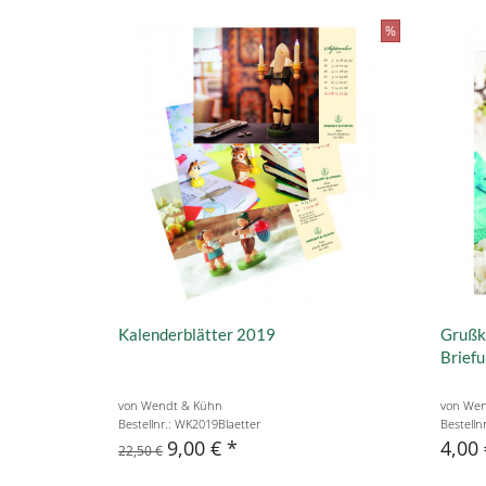
%
Kalenderblätter 2019
Grußk
Brief
von Wendt & Kühn
von Wen
Bestellnr.: WK2019Blaetter
Bestelln
9,00 €
4,00 
22,50 €