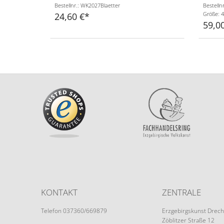
Bestellnr.: WK2027Blaetter
Bestelln
Größe: 4
24,60 €
59,0
KONTAKT
ZENTRALE
Telefon 037360/669879
Erzgebirgskunst Drech
Zöblitzer Straße 12