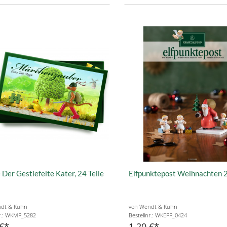
 Der Gestiefelte Kater, 24 Teile
Elfpunktepost Weihnachten 
dt & Kühn
von Wendt & Kühn
nr.: WKMP_5282
Bestellnr.: WKEPP_0424
€
1,20 €