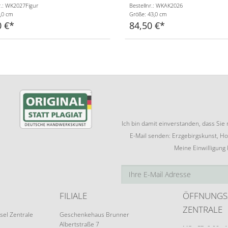
r.: WK2027Figur
Bestellnr.: WKAK2026
,0 cm
Größe: 43,0 cm
0 €
84,50 €
Ich bin damit einverstanden, dass Si
E-Mail senden: Erzgebirgskunst, Ho
Meine Einwilligung
FILIALE
ÖFFNUNGS
ZENTRALE
sel Zentrale
Geschenkehaus Brunner
Albertstraße 7