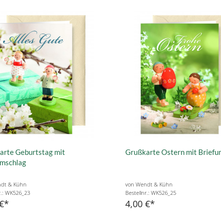
arte Geburtstag mit
Grußkarte Ostern mit Briefu
umschlag
dt & Kühn
von Wendt & Kühn
r.: WK526_23
Bestellnr.: WK526_25
€
4,00 €