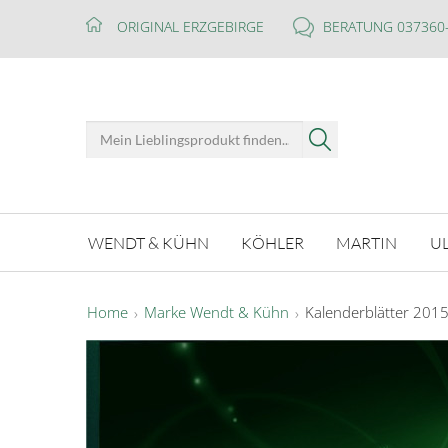
ORIGINAL ERZGEBIRGE
BERATUNG 037360
WENDT & KÜHN
KÖHLER
MARTIN
U
Home
Marke Wendt & Kühn
Kalenderblätter 201