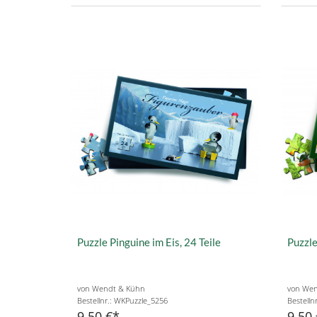
Puzzle Pinguine im Eis, 24 Teile
Puzzle
von Wendt & Kühn
von Wen
Bestellnr.: WKPuzzle_5256
Bestell
9,50 €
9,50 