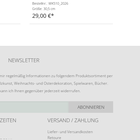
Bestellnr.: WK510_2026
Größe: 30,5 cm
29,00 €
NEWSLETTER
e mir regelmäßig Informationen zu folgendem Produktsortiment per
lzkunst, Weihnachts- und Osterdekoration, Spielwaren, Bücher.
 kann ich Ihnen gegenüber jederzeit widerrufen.
ABONNIEREN
ZEITEN
VERSAND / ZAHLUNG
Liefer- und Versandkosten
Retoure