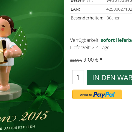
Bestell-Nr.:
WK2015Blaet
EAN:
4250062713
Besonderheiten:
Bücher
Verfügbarkeit:
sofort lieferb
Lieferzeit: 2-4 Tage
9,00 €
22,50 €
IN DEN WA