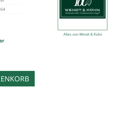
ter
264
Alles von
Wendt & Kühn
ar
RENKORB