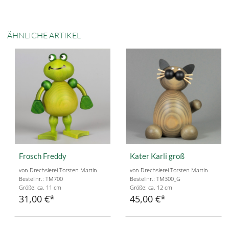
ÄHNLICHE ARTIKEL
Frosch Freddy
Kater Karli groß
von Drechslerei Torsten Martin
von Drechslerei Torsten Martin
Bestellnr.: TM700
Bestellnr.: TM300_G
Größe: ca. 11 cm
Größe: ca. 12 cm
31,00 €
45,00 €