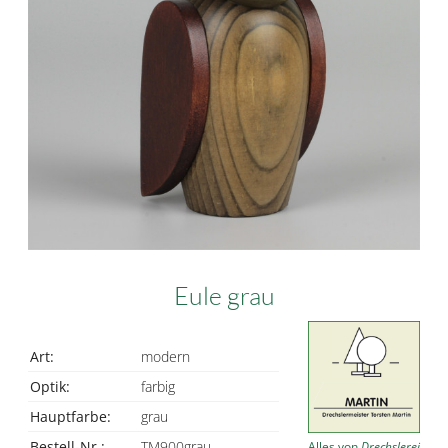
Eule grau
Art:
modern
Optik:
farbig
Hauptfarbe:
grau
Bestell-Nr.:
TM900grau
Alles von
Drechslerei