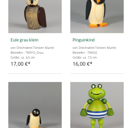
Eule grau klein
Pinguinkind
von Drechslerei Torsten Martin
von Drechslerei Torsten Martin
Bestellnr.: TM910_Grau
Bestellnr.: TM632
Größe: ca. 6,5 cm
Größe: ca. 7,5 cm
17,00 €
16,00 €