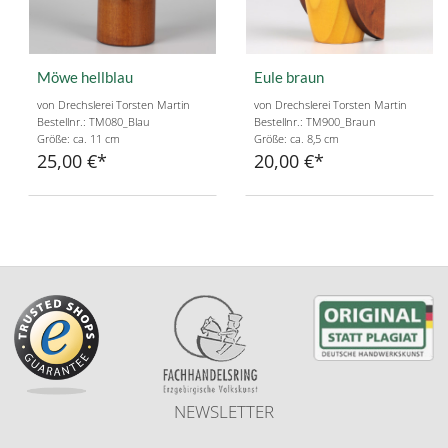
Möwe hellblau
Eule braun
von Drechslerei Torsten Martin
von Drechslerei Torsten Martin
Bestellnr.: TM080_Blau
Bestellnr.: TM900_Braun
Größe: ca. 11 cm
Größe: ca. 8,5 cm
25,00 €
20,00 €
NEWSLETTER