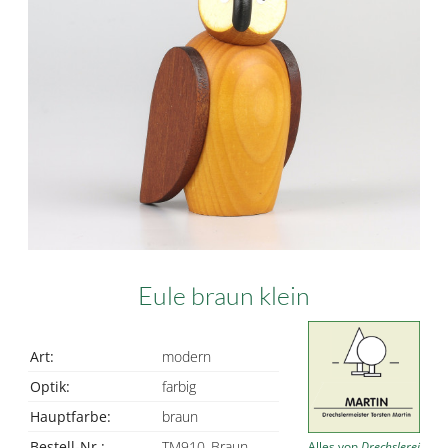
Eule braun klein
Art:
modern
Optik:
farbig
Hauptfarbe:
braun
Bestell-Nr.:
TM910_Braun
Alles von
Drechslerei