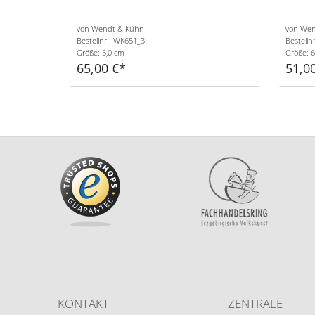
von Wendt & Kühn
von Wen
Bestellnr.: WK651_3
Bestelln
Größe: 5,0 cm
Größe: 6
65,00 €
51,0
KONTAKT
ZENTRALE