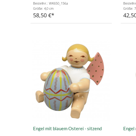
Bestellnr.: WK650_156a
Bestelln
Größe: 4,0 cm
Größe: 7
58,50 €
42,5
Engel mit blauem Osterei - sitzend
Engel 