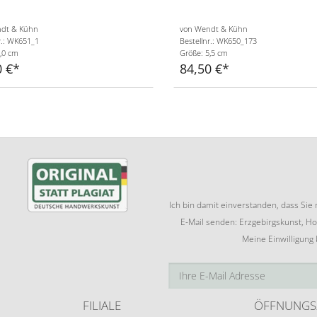
dt & Kühn
von Wendt & Kühn
r.: WK651_1
Bestellnr.: WK650_173
,0 cm
Größe: 5,5 cm
0 €
84,50 €
Ich bin damit einverstanden, dass Si
E-Mail senden: Erzgebirgskunst, Ho
Meine Einwilligung
FILIALE
ÖFFNUNGS