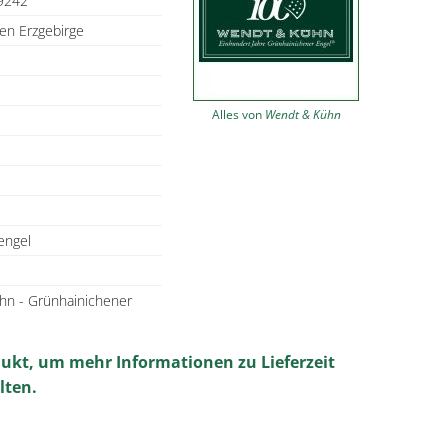
9242
en Erzgebirge
Alles von
Wendt & Kühn
engel
hn - Grünhainichener
dukt, um mehr Informationen zu Lieferzeit
lten.