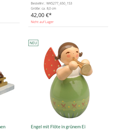
Bestellnr.: WK5277_650_153
Größe: ca. 8,0 cm
42,00 €
Nicht auf Lager
NEU
hen
Engel mit Flöte in grünem Ei