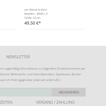
von Wendt & Kühn
Bestellnr.: WK651_4
Größe: 5,0 cm
49,50 €
NEWSLETTER
e mir regelmäßig Informationen zu folgendem Produktsortiment per
lzkunst, Weihnachts- und Osterdekoration, Spielwaren, Bücher.
 kann ich Ihnen gegenüber jederzeit widerrufen.
ABONNIEREN
ZEITEN
VERSAND / ZAHLUNG