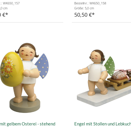
r.: WK650_157
Bestellnr.: WK650_158
,0 cm
Größe: 5,0 cm
0 €
50,50 €
mit gelbem Osterei - stehend
Engel mit Stollen und Lebkuc