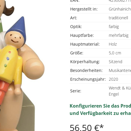
EAN:
425006271
Hergestellt in:
Grünhainich
Art:
traditionell
Optik:
farbig
Hauptfarbe:
mehrfarbig
Hauptmaterial:
Holz
Größe:
5,0 cm
Körperhaltung:
Sitzend
Besonderheiten:
Musikanten
Erscheinungsjahr:
2020
Wendt & Kü
Serie:
Engel
Konfigurieren Sie das Pro
und Verfügbarkeit zu erha
56,50 €