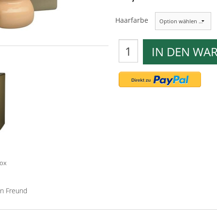
Haarfarbe
IN DEN WA
box
en Freund