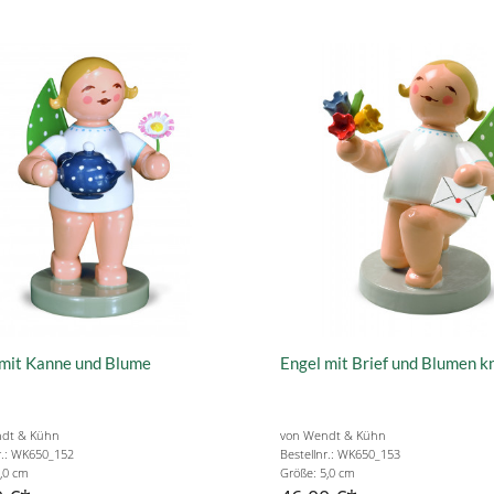
 mit Kanne und Blume
Engel mit Brief und Blumen k
dt & Kühn
von Wendt & Kühn
r.: WK650_152
Bestellnr.: WK650_153
,0 cm
Größe: 5,0 cm