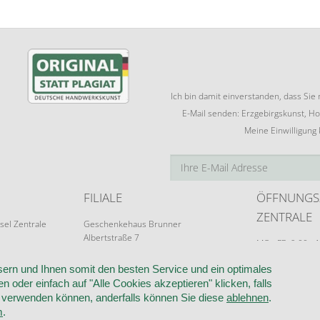
Ich bin damit einverstanden, dass Si
E-Mail senden: Erzgebirgskunst, Ho
Meine Einwilligung
FILIALE
ÖFFNUNGS
ZENTRALE
sel Zentrale
Geschenkehaus Brunner
Albertstraße 7
MO - FR: 9:00 - 
09526 Olbernhau
Terminvereinba
ern und Ihnen somit den besten Service und ein optimales
n oder einfach auf "Alle Cookies akzeptieren" klicken, falls
k verwenden können, anderfalls können Sie diese
ablehnen
.
RUF
VERTRAG WIDERRUFEN
KONTAKT
DATENSCHUTZ
COOKIE-EI
m
.