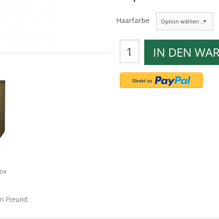
Haarfarbe
IN DEN WA
box
en Freund