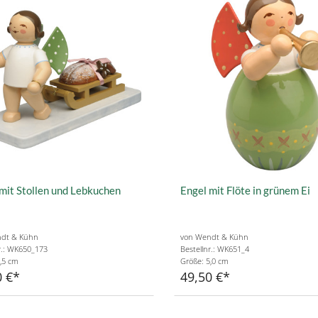
mit Stollen und Lebkuchen
Engel mit Flöte in grünem Ei
dt & Kühn
von Wendt & Kühn
r.: WK650_173
Bestellnr.: WK651_4
,5 cm
Größe: 5,0 cm
0 €
49,50 €