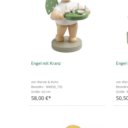
Engel mit Kranz
Engel 
von Wendt & Kühn
von Wen
Bestellnr.: WK650_155
Bestelln
Größe: 6,0 cm
Größe: 5
58,00 €
50,5