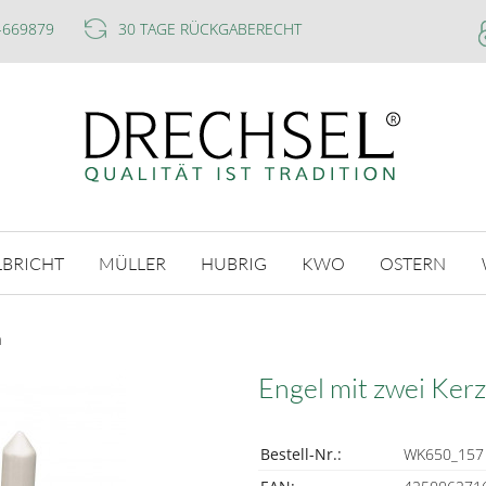
-669879
30 TAGE RÜCKGABERECHT
LBRICHT
MÜLLER
HUBRIG
KWO
OSTERN
n
Engel mit zwei Ker
Bestell-Nr.:
WK650_157