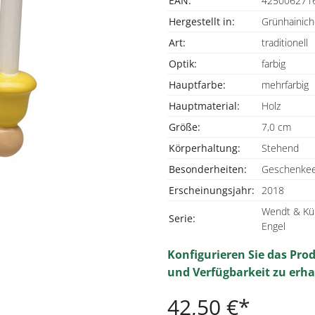
EAN:
425006271
Hergestellt in:
Grünhainich
Art:
traditionell
Optik:
farbig
Hauptfarbe:
mehrfarbig
Hauptmaterial:
Holz
Größe:
7,0 cm
Körperhaltung:
Stehend
Besonderheiten:
Geschenkee
Erscheinungsjahr:
2018
Wendt & Kü
Serie:
Engel
Konfigurieren Sie das Pro
und Verfügbarkeit zu erha
42,50 €