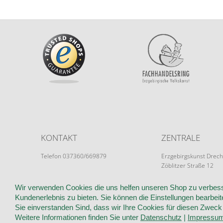
KONTAKT
ZENTRALE
Telefon 037360/669879
Erzgebirgskunst Drech
Zöblitzer Straße 12
info@erzgebirgskunst-drechsel.de
09526 Olbernhau
Wir verwenden Cookies die uns helfen unseren Shop zu verbess
Kundenerlebnis zu bieten. Sie können die Einstellungen bearbeite
Sie einverstanden Sind, dass wir Ihre Cookies für diesen Zwec
WIR ÜBER UNS
KUNDENINFORMATIONEN
AGB
WIDER
Weitere Informationen finden Sie unter
Datenschutz
|
Impressu
IMPRESSUM