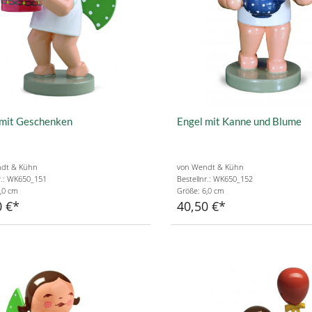
 mit Geschenken
Engel mit Kanne und Blume
dt & Kühn
von Wendt & Kühn
r.: WK650_151
Bestellnr.: WK650_152
,0 cm
Größe: 6,0 cm
0 €
40,50 €