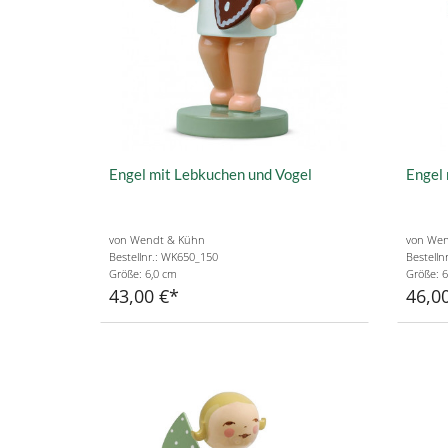
Engel mit Lebkuchen und Vogel
Engel
von Wendt & Kühn
von Wen
Bestellnr.: WK650_150
Bestelln
Größe: 6,0 cm
Größe: 6
43,00 €
46,0