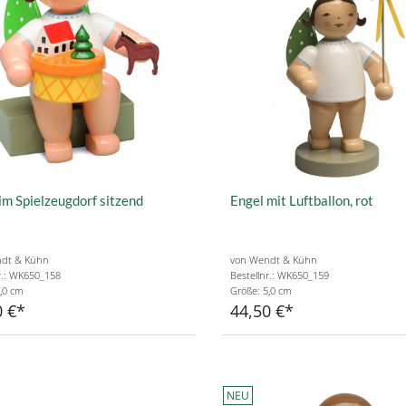
im Spielzeugdorf sitzend
Engel mit Luftballon, rot
dt & Kühn
von Wendt & Kühn
r.: WK650_158
Bestellnr.: WK650_159
,0 cm
Größe: 5,0 cm
0 €
44,50 €
NEU