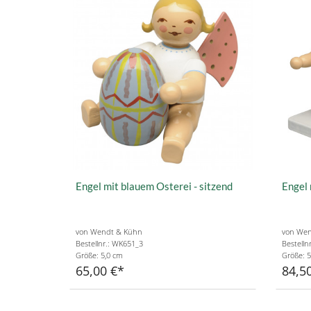
Engel mit blauem Osterei - sitzend
Engel 
von Wendt & Kühn
von Wen
Bestellnr.: WK651_3
Bestelln
Größe: 5,0 cm
Größe: 5
65,00 €
84,5