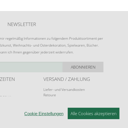
NEWSLETTER
e mir regelmäßig Informationen zu folgendem Produktsortiment per
lzkunst, Weihnachts- und Osterdekoration, Spielwaren, Bücher.
 kann ich Ihnen gegenüber jederzeit widerrufen.
ABONNIEREN
ZEITEN
VERSAND / ZAHLUNG
Liefer- und Versandkosten
Retoure
15:30 Uhr
Zahlungsarten
rungen möglich.
Alle Cookies akzeptieren
Cookie Einstellungen
© 2026 ERZGEBIRGSKUNST DRECHSEL - V1.1.0
NSTELLUNGEN