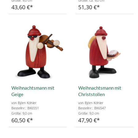
Größe: 9,0 cm
Größe: ca. 9,0 cm
43,60 €
51,30 €
Weihnachtsmann mit
Weihnachtsmann mit
Geige
Christstollen
von Björn Köhler
von Björn Köhler
Bestellnr.: BK6551
Bestellnr.: BK6547
Größe: 9,0 cm
Größe: 9,0 cm
60,50 €
47,90 €