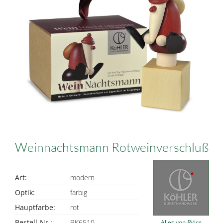
Weinnachtsmann Rotweinverschluß
Art:
modern
Optik:
farbig
Hauptfarbe:
rot
Bestell-Nr.:
BK6510
Alles von
Björn