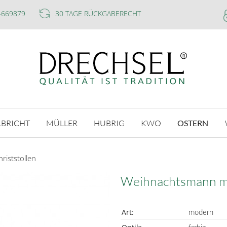
-669879
30 TAGE RÜCKGABERECHT
LBRICHT
MÜLLER
HUBRIG
KWO
OSTERN
iststollen
Weihnachtsmann mi
Art:
modern