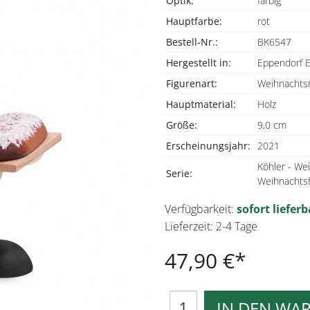
Optik:
farbig
Hauptfarbe:
rot
Bestell-Nr.:
BK6547
Hergestellt in:
Eppendorf E
Figurenart:
Weihnacht
Hauptmaterial:
Holz
Größe:
9,0 cm
Erscheinungsjahr:
2021
Köhler - W
Serie:
Weihnachts
Verfügbarkeit:
sofort lieferb
Lieferzeit: 2-4 Tage
47,90 €
IN DEN WA