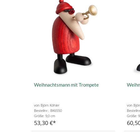
Weihnachtsmann mit Trompete
Weihn
von Björn Köhler
von Björ
Bestellnr.: BK6550
Bestelln
Größe: 9,0 cm
Größe: 9
53,30 €
60,5