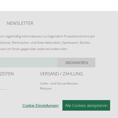
NEWSLETTER
e mir regelmäßig Informationen zu folgendem Produktsortiment per
lzkunst, Weihnachts- und Osterdekoration, Spielwaren, Bücher.
 kann ich Ihnen gegenüber jederzeit widerrufen.
ABONNIEREN
ZEITEN
VERSAND / ZAHLUNG
Liefer- und Versandkosten
Retoure
15:30 Uhr
Zahlungsarten
rungen möglich.
Alle Cookies akzeptieren
Cookie Einstellungen
© 2026 ERZGEBIRGSKUNST DRECHSEL - V1.1.0
NSTELLUNGEN