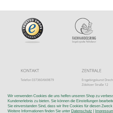
KONTAKT
ZENTRALE
Telefon 037360/669879
Erzgebirgskunst Drech
Zöblitzer Straße 12
info@erzgebirgskunst-drechsel.de
09526 Olbernhau
Wir verwenden Cookies die uns helfen unseren Shop zu verbess
Kundenerlebnis zu bieten. Sie können die Einstellungen bearbeite
Sie einverstanden Sind, dass wir Ihre Cookies für diesen Zwec
WIR ÜBER UNS
KUNDENINFORMATIONEN
AGB
WIDER
Weitere Informationen finden Sie unter
Datenschutz
|
Impressu