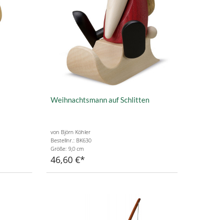
Weihnachtsmann auf Schlitten
von Björn Köhler
Bestellnr.: BK630
Größe: 9,0 cm
46,60 €