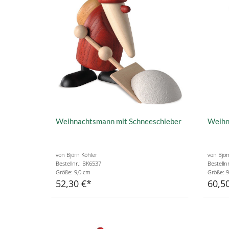
Weihnachtsmann mit Schneeschieber
Weihn
von Björn Köhler
von Björ
Bestellnr.: BK6537
Bestelln
Größe: 9,0 cm
Größe: 9
52,30 €
60,5