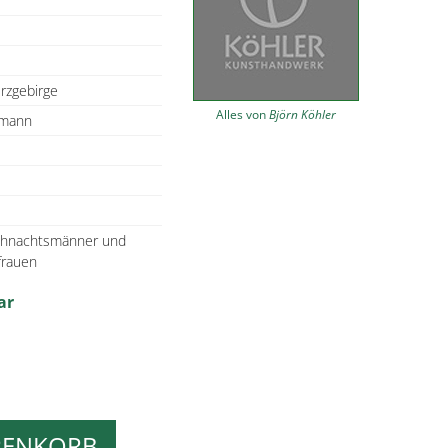
rzgebirge
Alles von
Björn Köhler
smann
eihnachtsmänner und
frauen
ar
RENKORB