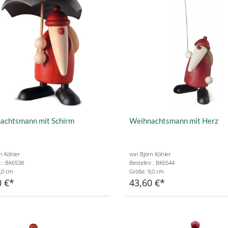
achtsmann mit Schirm
Weihnachtsmann mit Herz
n Köhler
von Björn Köhler
r.: BK6538
Bestellnr.: BK6544
,0 cm
Größe: 9,0 cm
0 €
43,60 €