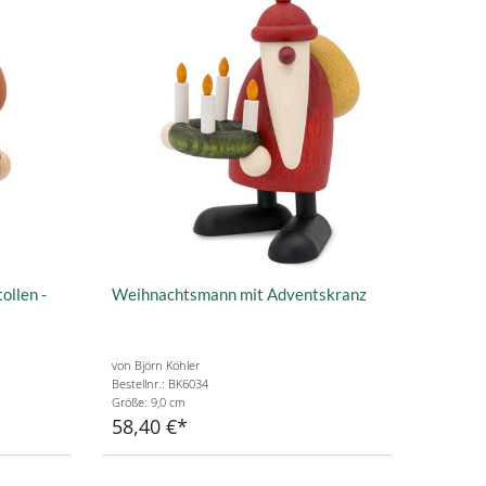
ollen -
Weihnachtsmann mit Adventskranz
von Björn Köhler
Bestellnr.: BK6034
Größe: 9,0 cm
58,40 €