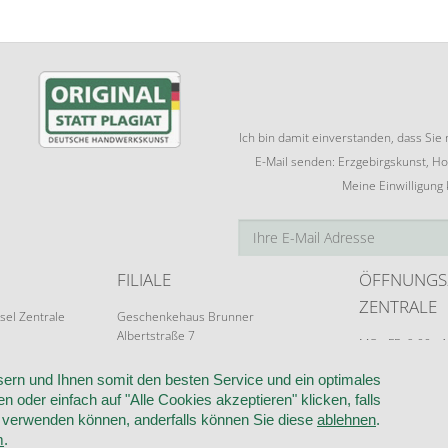
Ich bin damit einverstanden, dass Si
E-Mail senden: Erzgebirgskunst, Ho
Meine Einwilligung
FILIALE
ÖFFNUNGS
ZENTRALE
sel Zentrale
Geschenkehaus Brunner
Albertstraße 7
MO - FR: 9:00 - 
09526 Olbernhau
Terminvereinba
ern und Ihnen somit den besten Service und ein optimales
n oder einfach auf "Alle Cookies akzeptieren" klicken, falls
k verwenden können, anderfalls können Sie diese
ablehnen
.
RUF
VERTRAG WIDERRUFEN
KONTAKT
DATENSCHUTZ
COOKIE-EI
m
.