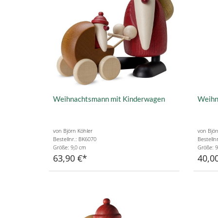
Weihnachtsmann mit Kinderwagen
Weihn
von Björn Köhler
von Björ
Bestellnr.: BK6070
Bestelln
Größe: 9,0 cm
Größe: 9
63,90 €
40,0