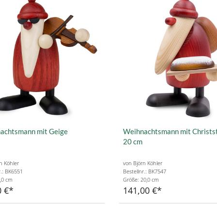
achtsmann mit Geige
Weihnachtsmann mit Christst
20 cm
n Köhler
von Björn Köhler
r.: BK6551
Bestellnr.: BK7547
,0 cm
Größe: 20,0 cm
0 €
141,00 €