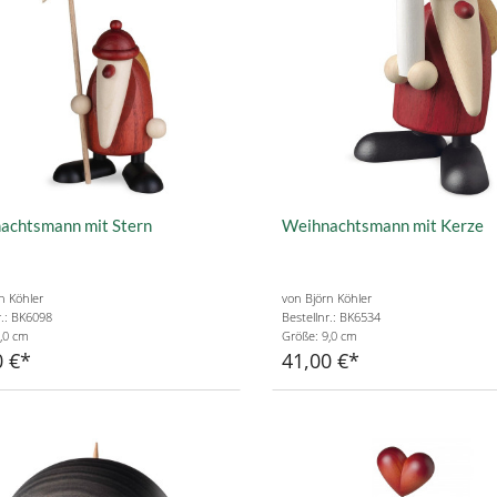
achtsmann mit Stern
Weihnachtsmann mit Kerze
n Köhler
von Björn Köhler
r.: BK6098
Bestellnr.: BK6534
,0 cm
Größe: 9,0 cm
0 €
41,00 €