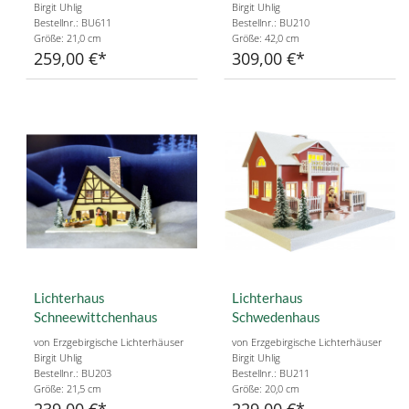
Birgit Uhlig
Birgit Uhlig
Bestellnr.: BU611
Bestellnr.: BU210
Größe: 21,0 cm
Größe: 42,0 cm
259,00 €
309,00 €
Lichterhaus
Lichterhaus
Schneewittchenhaus
Schwedenhaus
von Erzgebirgische Lichterhäuser
von Erzgebirgische Lichterhäuser
Birgit Uhlig
Birgit Uhlig
Bestellnr.: BU203
Bestellnr.: BU211
Größe: 21,5 cm
Größe: 20,0 cm
239,00 €
229,00 €