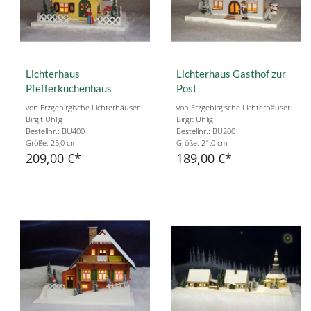
Lichterhaus
Lichterhaus Gasthof zur
Pfefferkuchenhaus
Post
von Erzgebirgische Lichterhäuser
von Erzgebirgische Lichterhäuser
Birgit Uhlig
Birgit Uhlig
Bestellnr.: BU400
Bestellnr.: BU200
Größe: 25,0 cm
Größe: 21,0 cm
209,00 €
189,00 €