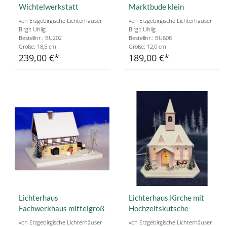
Wichtelwerkstatt
Marktbude klein
von Erzgebirgische Lichterhäuser
von Erzgebirgische Lichterhäuser
Birgit Uhlig
Birgit Uhlig
Bestellnr.: BU202
Bestellnr.: BU608
Größe: 18,5 cm
Größe: 12,0 cm
239,00 €
189,00 €
Lichterhaus
Lichterhaus Kirche mit
Fachwerkhaus mittelgroß
Hochzeitskutsche
von Erzgebirgische Lichterhäuser
von Erzgebirgische Lichterhäuser