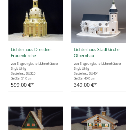
Lichterhaus Dresdner
Lichterhaus Stadtkirche
Frauenkirche
Olbernhau
von Erzgebirgische Lichterhäuser
von Erzgebirgische Lichterhäuser
Birgit Uhlig
Birgit Uhlig
Bestellnr.: BU320
Bestellnr.: BU404
Größe: 51,0 cm
Größe: 40,0 cm
599,00 €
349,00 €