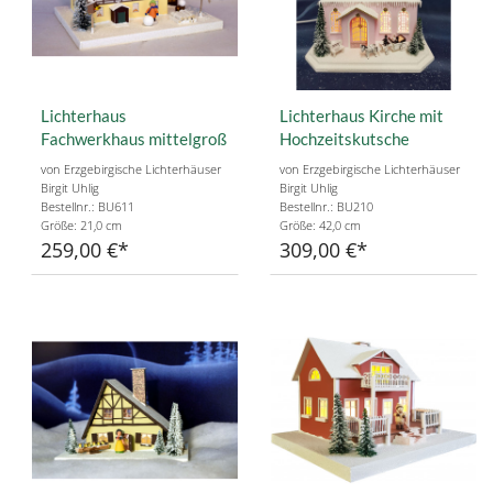
Lichterhaus
Lichterhaus Kirche mit
Fachwerkhaus mittelgroß
Hochzeitskutsche
von Erzgebirgische Lichterhäuser
von Erzgebirgische Lichterhäuser
Birgit Uhlig
Birgit Uhlig
Bestellnr.: BU611
Bestellnr.: BU210
Größe: 21,0 cm
Größe: 42,0 cm
259,00 €
309,00 €