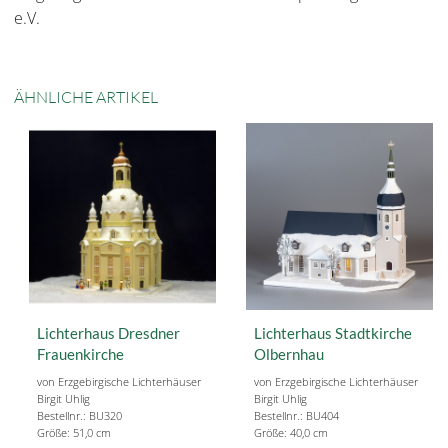
e.V.
ÄHNLICHE ARTIKEL
Lichterhaus Dresdner
Lichterhaus Stadtkirche
Frauenkirche
Olbernhau
von Erzgebirgische Lichterhäuser
von Erzgebirgische Lichterhäuser
Birgit Uhlig
Birgit Uhlig
Bestellnr.: BU320
Bestellnr.: BU404
Größe: 51,0 cm
Größe: 40,0 cm