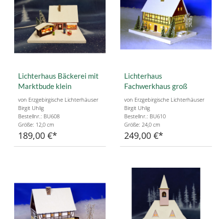
Lichterhaus Bäckerei mit
Lichterhaus
Marktbude klein
Fachwerkhaus groß
von Erzgebirgische Lichterhäuser
von Erzgebirgische Lichterhäuser
Birgit Uhlig
Birgit Uhlig
Bestellnr.: BU608
Bestellnr.: BU610
Größe: 12,0 cm
Größe: 24,0 cm
189,00 €
249,00 €