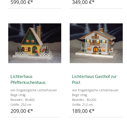
599,00 €
349,00 €
Lichterhaus
Lichterhaus Gasthof zur
Pfefferkuchenhaus
Post
von Erzgebirgische Lichterhäuser
von Erzgebirgische Lichterhäuser
Birgit Uhlig
Birgit Uhlig
Bestellnr.: BU400
Bestellnr.: BU200
Größe: 25,0 cm
Größe: 21,0 cm
209,00 €
189,00 €