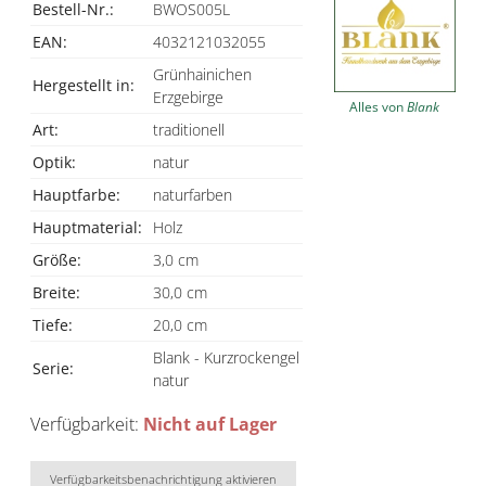
Bestell-Nr.:
BWOS005L
EAN:
4032121032055
Grünhainichen
Hergestellt in:
Erzgebirge
Alles von
Blank
Art:
traditionell
Optik:
natur
Hauptfarbe:
naturfarben
Hauptmaterial:
Holz
Größe:
3,0 cm
Breite:
30,0 cm
Tiefe:
20,0 cm
Blank - Kurzrockengel
Serie:
natur
Verfügbarkeit:
Nicht auf Lager
Verfügbarkeitsbenachrichtigung aktivieren