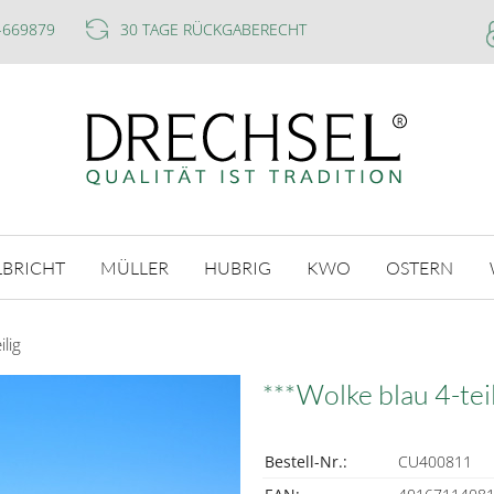
-669879
30 TAGE RÜCKGABERECHT
LBRICHT
MÜLLER
HUBRIG
KWO
OSTERN
lig
***Wolke blau 4-tei
Bestell-Nr.:
CU400811