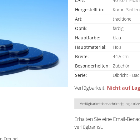
EAN:
4016711408
Hergestellt in:
Kurort Seiffen
Art:
traditionell
Optik:
farbig
Hauptfarbe:
blau
Hauptmaterial:
Holz
Breite:
44,5 cm
Besonderheiten:
Zubehör
Serie:
Ulbricht - Bä
Verfügbarkeit:
Nicht auf La
Verfügbarkeitsbenachrichtigung aktivi
Erhalten Sie eine Email-Bena
verfügbar ist.
en Freund