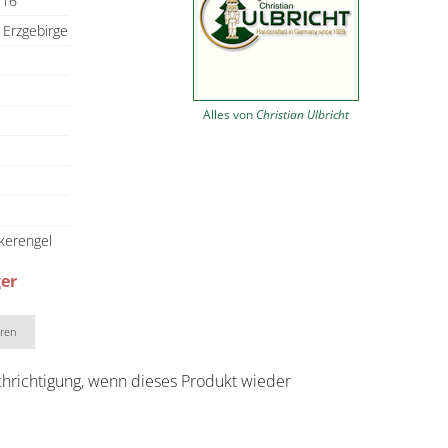
116
 Erzgebirge
Alles von
Christian Ulbricht
ckerengel
ger
eren
chrichtigung, wenn dieses Produkt wieder