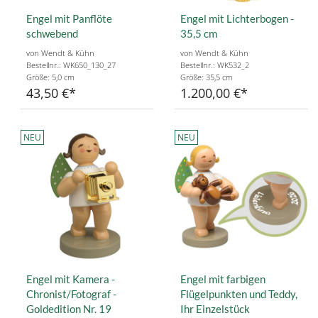
Engel mit Panflöte
Engel mit Lichterbogen -
schwebend
35,5 cm
von Wendt & Kühn
von Wendt & Kühn
Bestellnr.: WK650_130_27
Bestellnr.: WK532_2
Größe: 5,0 cm
Größe: 35,5 cm
43,50 €
1.200,00 €
NEU
NEU
Engel mit Kamera -
Engel mit farbigen
Chronist/Fotograf -
Flügelpunkten und Teddy,
Goldedition Nr. 19
Ihr Einzelstück