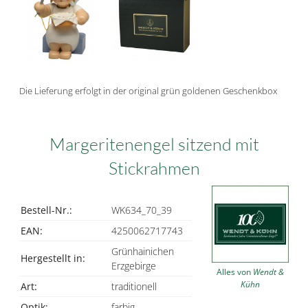
Die Lieferung erfolgt in der original grün goldenen Geschenkbox
Margeritenengel sitzend mit
Stickrahmen
Bestell-Nr.:
WK634_70_39
EAN:
4250062717743
Grünhainichen
Hergestellt in:
Erzgebirge
Alles von
Wendt &
Kühn
Art:
traditionell
Optik:
farbig