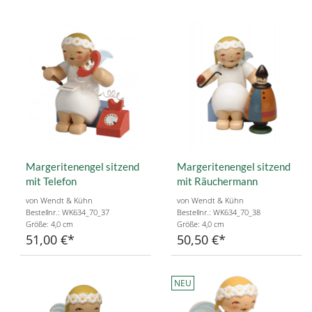
Margeritenengel sitzend
Margeritenengel sitzend
mit Telefon
mit Räuchermann
von Wendt & Kühn
von Wendt & Kühn
Bestellnr.: WK634_70_37
Bestellnr.: WK634_70_38
Größe: 4,0 cm
Größe: 4,0 cm
51,00 €
50,50 €
NEU