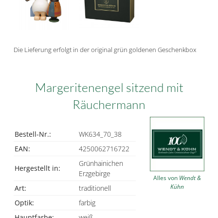
Die Lieferung erfolgt in der original grün goldenen Geschenkbox
Margeritenengel sitzend mit
Räuchermann
Bestell-Nr.:
WK634_70_38
EAN:
4250062716722
Grünhainichen
Hergestellt in:
Erzgebirge
Alles von
Wendt &
Kühn
Art:
traditionell
Optik:
farbig
Hauptfarbe:
weiß