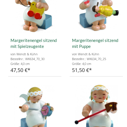
Margeritenengel sitzend
Margeritenengel sitzend
mit Spielzeugente
mit Puppe
von Wendt & Kühn
von Wendt & Kühn
Bestellnr.: WK634_70_30
Bestellnr.: WK634_70_25
Größe: 4,0 cm
Größe: 4,0 cm
47,50 €
51,50 €