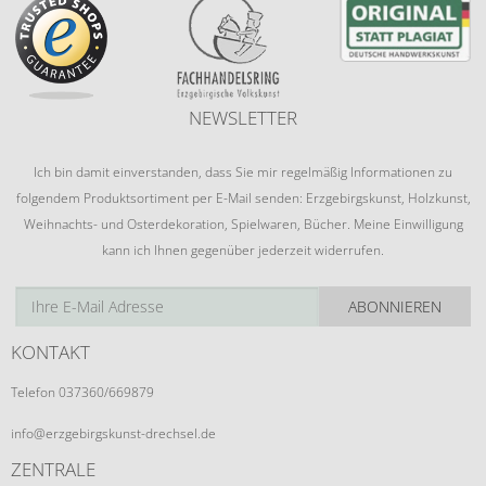
NEWSLETTER
Ich bin damit einverstanden, dass Sie mir regelmäßig Informationen zu
folgendem Produktsortiment per E-Mail senden: Erzgebirgskunst, Holzkunst,
Weihnachts- und Osterdekoration, Spielwaren, Bücher. Meine Einwilligung
kann ich Ihnen gegenüber jederzeit widerrufen.
ABONNIEREN
KONTAKT
Telefon 037360/669879
info@erzgebirgskunst-drechsel.de
ZENTRALE