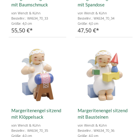
mit Baumschmuck
mit Spandose
von Wendt & Kühn
von Wendt & Kühn
Bestellnr.: WK634_70_33
Bestellnr.: WK634_70_34
Größe: 4,0 cm
Größe: 4,0 cm
55,50 €
47,50 €
Margeritenengel sitzend
Margeritenengel sitzend
mit Klöppelsack
mit Bausteinen
von Wendt & Kühn
von Wendt & Kühn
Bestellnr.: WK634_70_35
Bestellnr.: WK634_70_36
Größe: 4,0 cm
Größe: 4,0 cm