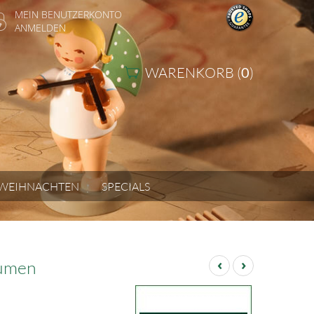
MEIN BENUTZERKONTO
ANMELDEN
WARENKORB (
0
)
WEIHNACHTEN
SPECIALS
‹
›
lumen