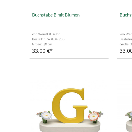
Buchstabe B mit Blumen
Buchs
von Wendt & Kühn
von Wen
Bestellnr.: WK634_23B
Bestelln
Größe: 3,0 cm
Größe: 3
33,00 €
33,0