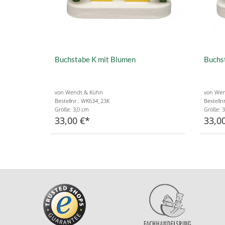
Buchstabe K mit Blumen
Buchs
von Wendt & Kühn
von Wen
Bestellnr.: WK634_23K
Bestelln
Größe: 3,0 cm
Größe: 3
33,00 €
33,0