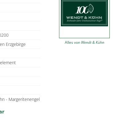
0200
Alles von
Wendt & Kühn
en Erzgebirge
selement
n - Margeritenengel
ar