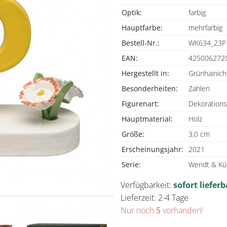
Optik:
farbig
Hauptfarbe:
mehrfarbig
Bestell-Nr.:
WK634_23P
EAN:
425006272
Hergestellt in:
Grünhainich
Besonderheiten:
Zahlen
Figurenart:
Dekoration
Hauptmaterial:
Holz
Größe:
3,0 cm
Erscheinungsjahr:
2021
Serie:
Wendt & Küh
Verfügbarkeit:
sofort lieferb
Lieferzeit: 2-4 Tage
Nur noch
5
vorhanden!