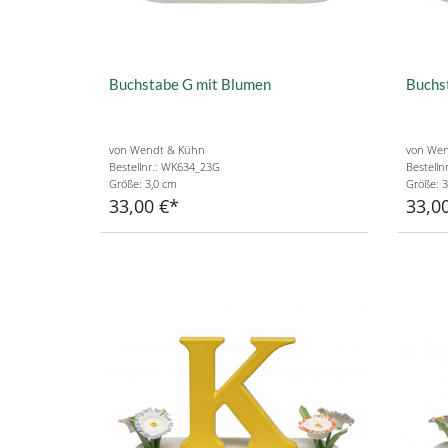
Buchstabe G mit Blumen
Buchs
von Wendt & Kühn
von Wen
Bestellnr.: WK634_23G
Bestelln
Größe: 3,0 cm
Größe: 3
33,00 €
33,0