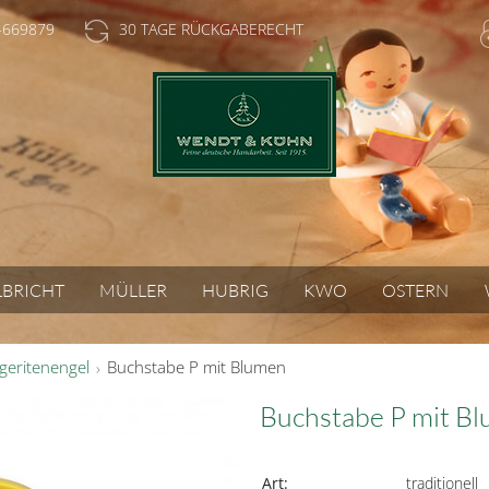
-669879
30 TAGE RÜCKGABERECHT
LBRICHT
MÜLLER
HUBRIG
KWO
OSTERN
geritenengel
Buchstabe P mit Blumen
Buchstabe P mit B
Art:
traditionell