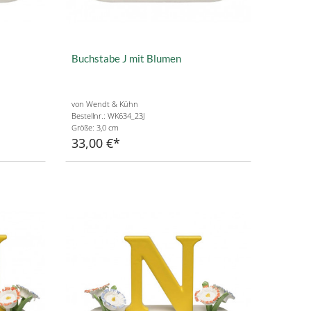
Buchstabe J mit Blumen
von Wendt & Kühn
Bestellnr.: WK634_23J
Größe: 3,0 cm
33,00 €