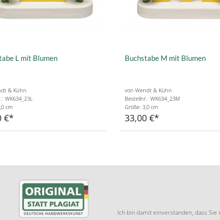
tabe L mit Blumen
Buchstabe M mit Blumen
dt & Kühn
von Wendt & Kühn
r.: WK634_23L
Bestellnr.: WK634_23M
,0 cm
Größe: 3,0 cm
0 €
33,00 €
Ich bin damit einverstanden, dass Si