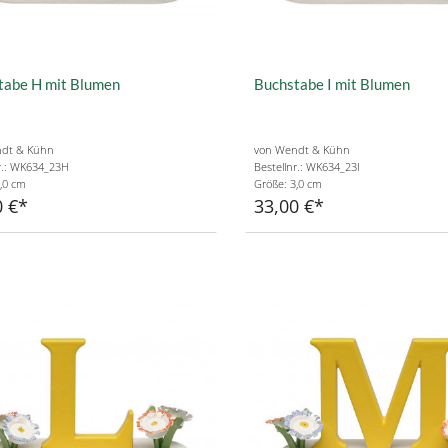
tabe H mit Blumen
Buchstabe I mit Blumen
dt & Kühn
von Wendt & Kühn
r.: WK634_23H
Bestellnr.: WK634_23I
,0 cm
Größe: 3,0 cm
0 €
33,00 €