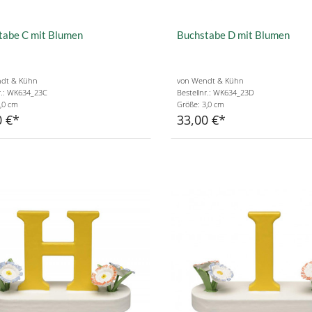
tabe C mit Blumen
Buchstabe D mit Blumen
dt & Kühn
von Wendt & Kühn
r.: WK634_23C
Bestellnr.: WK634_23D
,0 cm
Größe: 3,0 cm
0 €
33,00 €