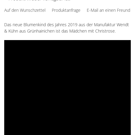
Auf den Wunschzettel
Produktanfrage
E-Mail an einen Freund
Das neue Blumenkind des Jahres 2019 aus der Manufaktur Wendt
& Kühn aus Grünhainichen ist das Mädchen mit Christrose.