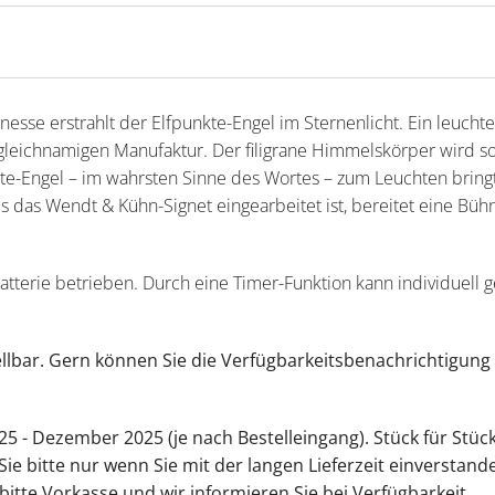
nesse erstrahlt der Elfpunkte-Engel im Sternenlicht. Ein leuc
leichnamigen Manufaktur. Der filigrane Himmelskörper wird so
kte-Engel – im wahrsten Sinne des Wortes – zum Leuchten bring
es das Wendt & Kühn-Signet eingearbeitet ist, bereitet eine Büh
Batterie betrieben. Durch eine Timer-Funktion kann individuel
tellbar. Gern können Sie die Verfügbarkeitsbenachrichtigung 
25 - Dezember 2025 (je nach Bestelleingang). Stück für Stüc
n Sie bitte nur wenn Sie mit der langen Lieferzeit einverstan
 bitte Vorkasse und wir informieren Sie bei Verfügbarkeit.