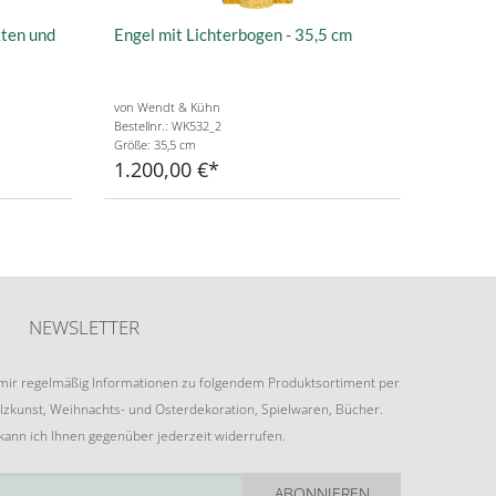
kten und
Engel mit Lichterbogen - 35,5 cm
von Wendt & Kühn
Bestellnr.: WK532_2
Größe: 35,5 cm
1.200,00 €
NEWSLETTER
e mir regelmäßig Informationen zu folgendem Produktsortiment per
lzkunst, Weihnachts- und Osterdekoration, Spielwaren, Bücher.
 kann ich Ihnen gegenüber jederzeit widerrufen.
ABONNIEREN