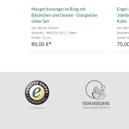
Margeritenengel im Ring mit
Engel 
Bäumchen und Glocke - Glasglocke
Jubil
silber Set
Kühn
von Wendt & Kühn
von Wen
Bestellnr.: WK5226_6312_1silber
Bestelln
Größe: 7,5 cm
Größe: 6
89,00 €
75,0