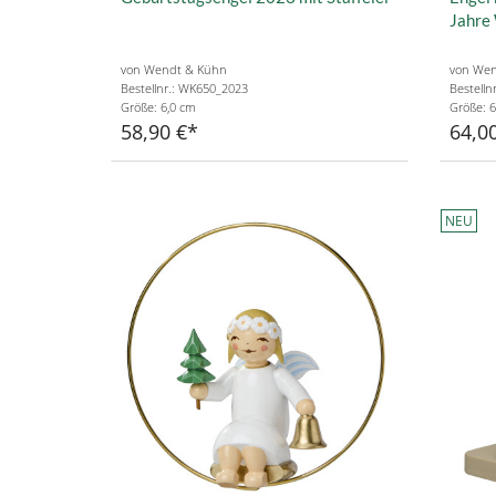
Jahre 
von Wendt & Kühn
von Wen
Bestellnr.: WK650_2023
Bestell
Größe: 6,0 cm
Größe: 6
58,90 €
64,0
NEU