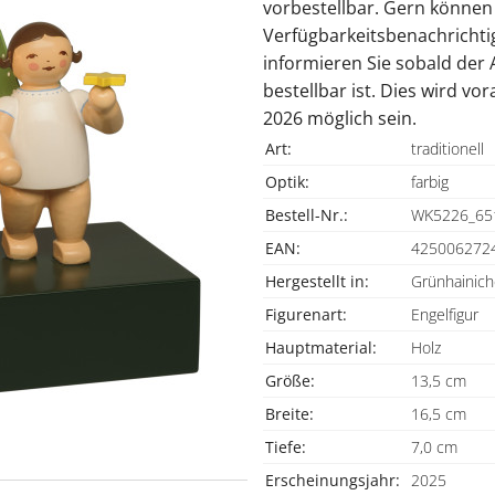
vorbestellbar. Gern können 
Verfügbarkeitsbenachrichtig
informieren Sie sobald der 
bestellbar ist. Dies wird vo
2026 möglich sein.
Art:
traditionell
Optik:
farbig
Bestell-Nr.:
WK5226_65
EAN:
425006272
Hergestellt in:
Grünhainich
Figurenart:
Engelfigur
Hauptmaterial:
Holz
Größe:
13,5 cm
Breite:
16,5 cm
Tiefe:
7,0 cm
Erscheinungsjahr:
2025