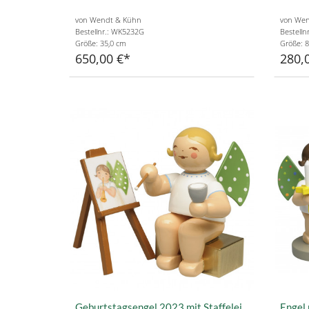
von Wendt & Kühn
von Wen
Bestellnr.: WK5232G
Bestelln
Größe: 35,0 cm
Größe: 8
650,00 €
280,
Geburtstagsengel 2023 mit Staffelei
Engel 