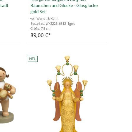
stadt
Bäumchen und Glocke - Glasglocke
gold Set
von Wendt & Kühn
Bestellnr.: WK5226_6312_1gold
Größe: 7,5 cm
89,00 €
NEU