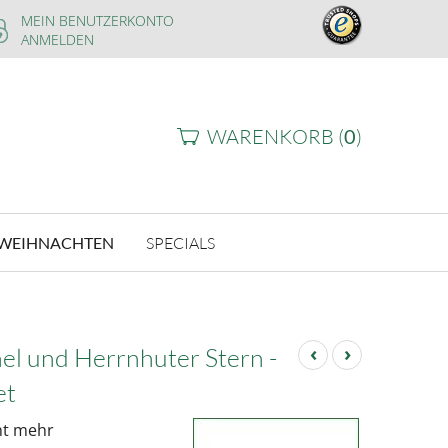
MEIN BENUTZERKONTO
ANMELDEN
WARENKORB (
0
)
WEIHNACHTEN
SPECIALS
‹
›
el und Herrnhuter Stern -
et
cht mehr