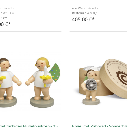
dt & Kühn
von Wendt & Kühn
r.: WK5332
Bestellnr.: WK60_1
,5 cm
405,00 €
00 €
mit farbigen Flügelpunkten - 25
Engel mit Zahnrad - Sonderfi