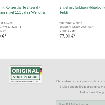
mit Konzertharfe sitzend -
Engel mit farbigen Flügelpun
äumsengel 111 Jahre Wendt &
Teddy
dt & Kühn
von Wendt & Kühn
r.: WK650_2026_111
Bestellnr.: WK650_2026_WCF
,0 cm
Größe: 6,0 cm
0 €
77,00 €
Ich bin damit einverstanden, dass Si
E-Mail senden: Erzgebirgskunst, Ho
Meine Einwilligung