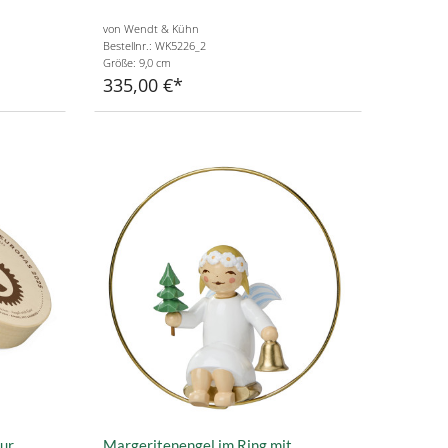
von Wendt & Kühn
Bestellnr.: WK5226_2
Größe: 9,0 cm
335,00 €
gur
Margeritenengel im Ring mit