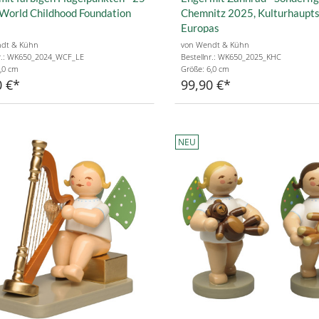
World Childhood Foundation
Chemnitz 2025, Kulturhaupt
Europas
dt & Kühn
von Wendt & Kühn
nr.: WK650_2024_WCF_LE
Bestellnr.: WK650_2025_KHC
,0 cm
Größe: 6,0 cm
0 €
99,90 €
NEU