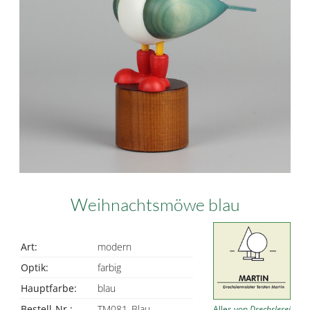
Weihnachtsmöwe blau
Art:
modern
Optik:
farbig
Hauptfarbe:
blau
Bestell-Nr.:
TM081_Blau
Alles von
Drechslerei