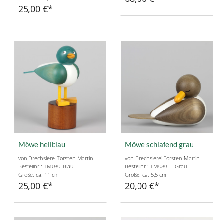
25,00 €
Möwe hellblau
Möwe schlafend grau
von Drechslerei Torsten Martin
von Drechslerei Torsten Martin
Bestellnr.: TM080_Blau
Bestellnr.: TM080_1_Grau
Größe: ca. 11 cm
Größe: ca. 5,5 cm
25,00 €
20,00 €