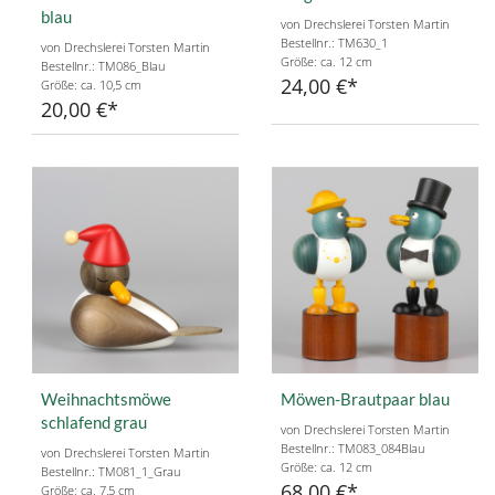
blau
von Drechslerei Torsten Martin
Bestellnr.: TM630_1
von Drechslerei Torsten Martin
Größe: ca. 12 cm
Bestellnr.: TM086_Blau
24,00 €
Größe: ca. 10,5 cm
20,00 €
Weihnachtsmöwe
Möwen-Brautpaar blau
schlafend grau
von Drechslerei Torsten Martin
Bestellnr.: TM083_084Blau
von Drechslerei Torsten Martin
Größe: ca. 12 cm
Bestellnr.: TM081_1_Grau
68,00 €
Größe: ca. 7,5 cm