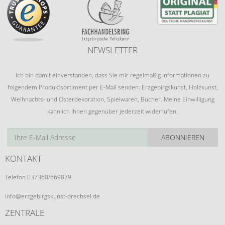
NEWSLETTER
Ich bin damit einverstanden, dass Sie mir regelmäßig Informationen zu
folgendem Produktsortiment per E-Mail senden: Erzgebirgskunst, Holzkunst,
Weihnachts- und Osterdekoration, Spielwaren, Bücher. Meine Einwilligung
kann ich Ihnen gegenüber jederzeit widerrufen.
ABONNIEREN
KONTAKT
Telefon 037360/669879
info@erzgebirgskunst-drechsel.de
ZENTRALE