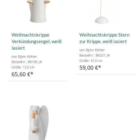
Weihnachtskrippe
Weihnachtskrippe Stern
Verkündungsengel, weiß
zur Krippe, weiß lasiert
lasiert
von Björn Köhler
Bestellnr.: BK201_W
von Björn Köhler
Größe: 41,0 cm
Bestellnr.: BK190_W
59,00 €
Größe: 12,0 cm
65,60 €