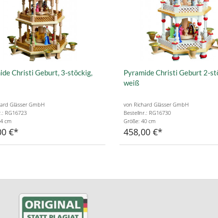
de Christi Geburt, 3-stöckig,
Pyramide Christi Geburt 2-st
weiß
hard Glässer GmbH
von Richard Glässer GmbH
r.: RG16723
Bestellnr.: RG16730
54 cm
Größe: 40 cm
00 €
458,00 €