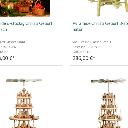
de 6-stöckig Christi Geburt,
Pyramide Christi Geburt 3-st
isch
natur
hard Glässer GmbH
von Richard Glässer GmbH
r.: RG14766
Bestellnr.: RG15918
165 cm
Größe: 42 cm
,00 €
286,00 €