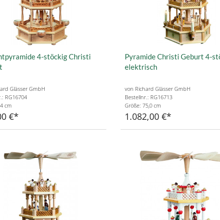
htpyramide 4-stöckig Christi
Pyramide Christi Geburt 4-st
t
elektrisch
hard Glässer GmbH
von Richard Glässer GmbH
r.: RG16704
Bestellnr.: RG16713
74 cm
Größe: 75,0 cm
00 €
1.082,00 €