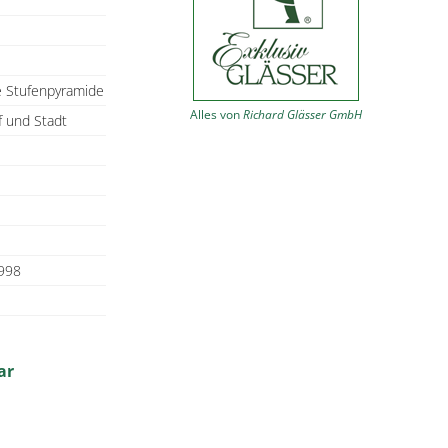
e Stufenpyramide
Alles von
Richard Glässer GmbH
f und Stadt
998
ar