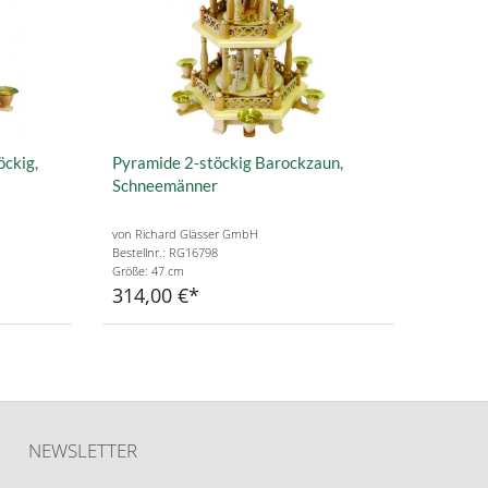
öckig,
Pyramide 2-stöckig Barockzaun,
Schneemänner
von Richard Glässer GmbH
Bestellnr.: RG16798
Größe: 47 cm
314,00 €
NEWSLETTER