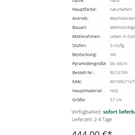
Optik:
natur
Hauptfarbe:
naturfarben
Antrieb:
Wachskerzen
Bauart:
Mehrstöckig
Motivrahmen:
Leben in Dor
Stufen:
3-stufig
Bestückung:
mit
Pyramidengröße:
bis 60cm
Bestell-Nr.:
RG16799
EAN:
4019967167
Hauptmaterial:
Holz
Größe:
57 cm
Verfügbarkeit:
sofort lieferb
Lieferzeit: 2-4 Tage
444,00 €