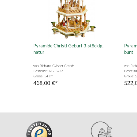
Pyramide Christi Geburt 3-stöckig,
Pyrami
natur
bunt
von Richard Glässer GmbH
von Ric
Bestellnr.: RG16722
Bestelln
Größe: 54 cm
Größe: 
468,00 €
522,