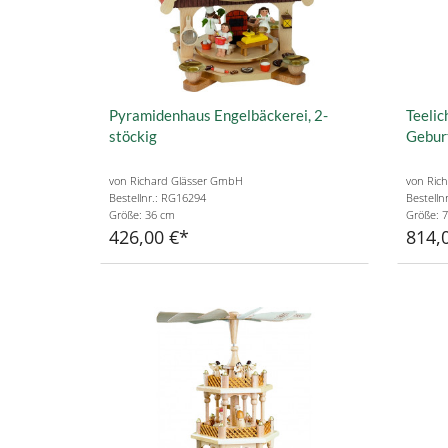
Pyramidenhaus Engelbäckerei, 2-
Teelic
stöckig
Gebur
von Richard Glässer GmbH
von Ric
Bestellnr.: RG16294
Bestelln
Größe: 36 cm
Größe: 
426,00 €
814,