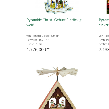
Pyramide Christi Geburt 3-stöckig
Pyrami
weiß
elektr
von Richard Glässer GmbH
von Ric
Bestellnr.: RG01473
Bestelln
Größe: 76 cm
Größe: 
1.776,00 €
7.138