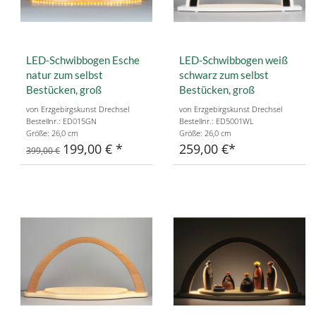
LED-Schwibbogen Esche
LED-Schwibbogen weiß
natur zum selbst
schwarz zum selbst
Bestücken, groß
Bestücken, groß
von Erzgebirgskunst Drechsel
von Erzgebirgskunst Drechsel
Bestellnr.: ED015GN
Bestellnr.: ED5001WL
Größe: 26,0 cm
Größe: 26,0 cm
199,00 €
259,00 €
399,00 €