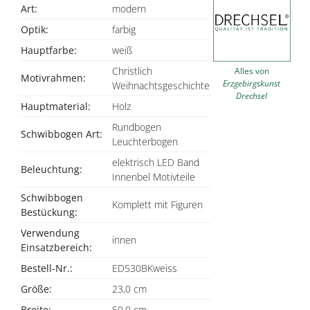
Art:
modern
Optik:
farbig
Hauptfarbe:
weiß
Christlich
Alles von
Motivrahmen:
Erzgebirgskunst
Weihnachtsgeschichte
Drechsel
Hauptmaterial:
Holz
Rundbogen
Schwibbogen Art:
Leuchterbogen
elektrisch LED Band
Beleuchtung:
Innenbel Motivteile
Schwibbogen
Komplett mit Figuren
Bestückung:
Verwendung
innen
Einsatzbereich:
Bestell-Nr.:
ED530BKweiss
Größe:
23,0 cm
Breite:
50,0 cm