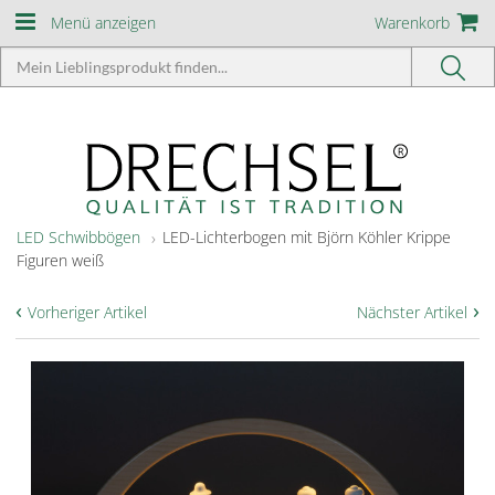
Menü anzeigen
Warenkorb
LED Schwibbögen
LED-Lichterbogen mit Björn Köhler Krippe
Figuren weiß
‹
›
Vorheriger Artikel
Nächster Artikel