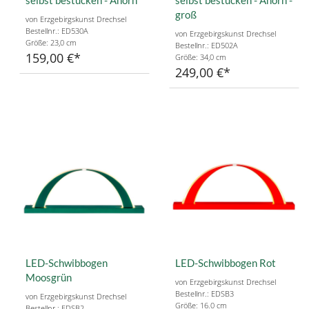
selbst bestücken - Ahorn
selbst bestücken - Ahorn -
groß
von Erzgebirgskunst Drechsel
Bestellnr.: ED530A
von Erzgebirgskunst Drechsel
Größe: 23,0 cm
Bestellnr.: ED502A
159,00 €
Größe: 34,0 cm
249,00 €
LED-Schwibbogen
LED-Schwibbogen Rot
Moosgrün
von Erzgebirgskunst Drechsel
Bestellnr.: EDSB3
von Erzgebirgskunst Drechsel
Größe: 16.0 cm
Bestellnr.: EDSB2