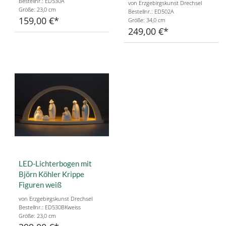
Bestellnr.: ED530A
von Erzgebirgskunst Drechsel
Größe: 23,0 cm
Bestellnr.: ED502A
159,00 €
Größe: 34,0 cm
249,00 €
LED-Lichterbogen mit
Björn Köhler Krippe
Figuren weiß
von Erzgebirgskunst Drechsel
Bestellnr.: ED530BKweiss
Größe: 23,0 cm