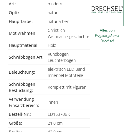
Art:
modern
Optik:
natur
Hauptfarbe:
naturfarben
Christlich
Alles von
Motivrahmen:
Erzgebirgskunst
Weihnachtsgeschichte
Drechsel
Hauptmaterial:
Holz
Rundbogen
Schwibbogen Art:
Leuchterbogen
elektrisch LED Band
Beleuchtung:
Innenbel Motivteile
Schwibbogen
Komplett mit Figuren
Bestückung:
Verwendung
innen
Einsatzbereich:
Bestell-Nr.:
ED15370BK
Größe:
21,0 cm
Breite:
42,0 cm