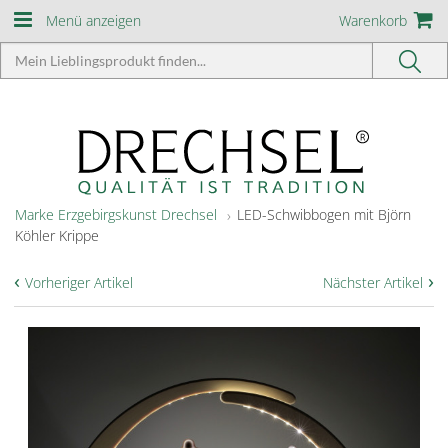
Menü anzeigen
Warenkorb
Marke Erzgebirgskunst Drechsel
LED-Schwibbogen mit Björn
Köhler Krippe
‹
›
Vorheriger Artikel
Nächster Artikel