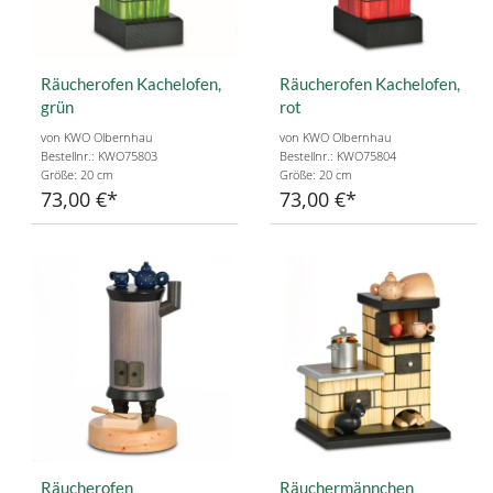
Räucherofen Kachelofen,
Räucherofen Kachelofen,
grün
rot
von KWO Olbernhau
von KWO Olbernhau
Bestellnr.: KWO75803
Bestellnr.: KWO75804
Größe: 20 cm
Größe: 20 cm
73,00 €
73,00 €
Räucherofen
Räuchermännchen