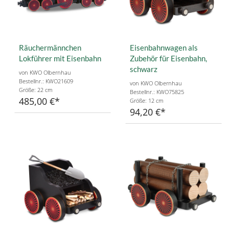
Räuchermännchen
Eisenbahnwagen als
Lokführer mit Eisenbahn
Zubehör für Eisenbahn,
schwarz
von KWO Olbernhau
Bestellnr.: KWO21609
von KWO Olbernhau
Größe: 22 cm
Bestellnr.: KWO75825
485,00 €
Größe: 12 cm
94,20 €