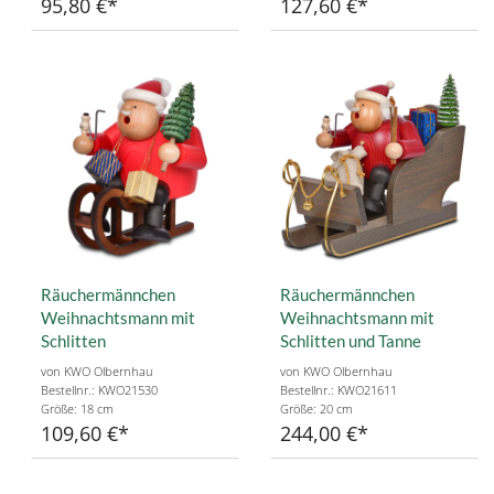
95,80 €
127,60 €
Räuchermännchen
Räuchermännchen
Weihnachtsmann mit
Weihnachtsmann mit
Schlitten
Schlitten und Tanne
von KWO Olbernhau
von KWO Olbernhau
Bestellnr.: KWO21530
Bestellnr.: KWO21611
Größe: 18 cm
Größe: 20 cm
109,60 €
244,00 €