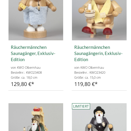
Räuchermännchen
Räuchermännchen
Saunagänger, Exklusiv-
Saunagängerin, Exklusiv-
Edition
Edition
von KWO Olbernhau
von KWO Olbernhau
Bestellnr.: KWO23408
Bestellnr.: KWO23420
Größe: ca. 18,0 cm
Größe: ca. 15,0 cm
129,80 €
119,80 €
LIMITIERT