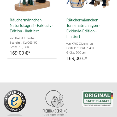
Räuchermännchen
Räuchermännchen
Naturfotograf - Exklusiv-
Tonnenabschlagen -
Edition - limitiert
Exklusiv-Edition -
limitiert
von KWO Olbernhau
Bestellnr.: KWO23490
von KWO Olbernhau
Größe: 18,0 cm
Bestellnr.: KWO23491
169,00 €
Größe: 20,0 cm
169,00 €