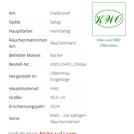
Art:
traditionell
Optik:
farbig
Hauptfarbe:
mehrfarbig
Räuchermännchen
Alles von
KWO
Räuchermann
Olbernhau
Art:
Beliebte Motive:
Bäcker
Bestell-Nr.:
KWO23405_25Maxi
Olbernhau
Hergestellt in:
Erzgebirge
Hauptmaterial:
Holz
Größe:
40,0 cm
Erscheinungsjahr:
2024
KWO - Die bärtigen
Serie:
Räuchermänner
Verfügbarkeit:
Nicht auf Lager