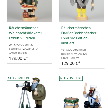
Räuchermännchen
Räuchermännchen
Weihnachtsbäckerei -
Darßer Boddenfischer -
Exklusiv-Edition
Exklusiv-Edition -
limitiert
von KWO Olbernhau
Bestellnr.: KWO23405_24
von KWO Olbernhau
Größe: 18,0 cm
Bestellnr.: KWO23470
179,00 €
Größe: 18,0 cm
129,00 €
NEU - LIMITIERT
NEU - LIMITIERT