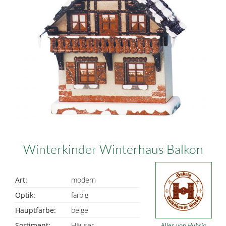
Winterkinder Winterhaus Balkon
Art:
modern
Optik:
farbig
Hauptfarbe:
beige
Sortiment:
Häuser
Alles von
Hubrig