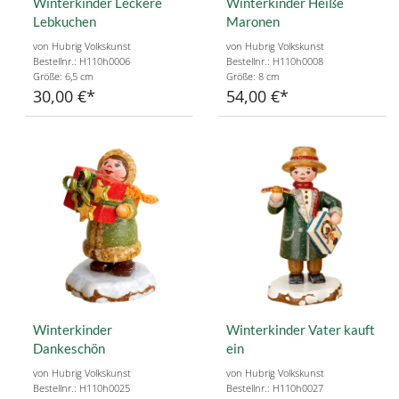
Winterkinder Leckere
Winterkinder Heiße
Lebkuchen
Maronen
von Hubrig Volkskunst
von Hubrig Volkskunst
Bestellnr.: H110h0006
Bestellnr.: H110h0008
Größe: 6,5 cm
Größe: 8 cm
30,00 €
54,00 €
Winterkinder
Winterkinder Vater kauft
Dankeschön
ein
von Hubrig Volkskunst
von Hubrig Volkskunst
Bestellnr.: H110h0025
Bestellnr.: H110h0027