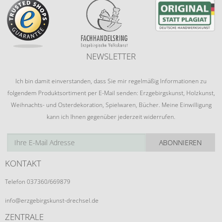
NEWSLETTER
Ich bin damit einverstanden, dass Sie mir regelmäßig Informationen zu
folgendem Produktsortiment per E-Mail senden: Erzgebirgskunst, Holzkunst,
Weihnachts- und Osterdekoration, Spielwaren, Bücher. Meine Einwilligung
kann ich Ihnen gegenüber jederzeit widerrufen.
ABONNIEREN
KONTAKT
Telefon 037360/669879
info@erzgebirgskunst-drechsel.de
ZENTRALE