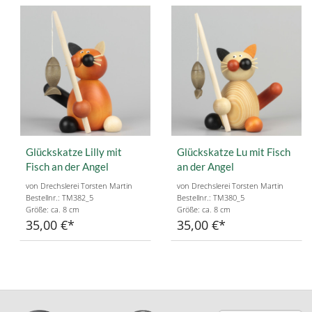
Glückskatze Lilly mit
Glückskatze Lu mit Fisch
Fisch an der Angel
an der Angel
von Drechslerei Torsten Martin
von Drechslerei Torsten Martin
Bestellnr.: TM382_5
Bestellnr.: TM380_5
Größe: ca. 8 cm
Größe: ca. 8 cm
35,00 €
35,00 €