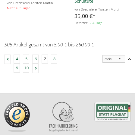
Schultüte
von Drechslerei Torsten Martin
Nicht auf Lager
von Drechslerei Torsten Martin
35,00 €
Lieferzeit:
2-4 Tage
505
Artikel gesamt von
5,00 €
bis
260,00 €
4
5
6
7
8
9
10