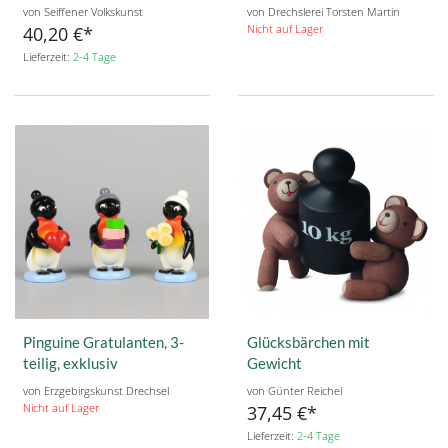
von Seiffener Volkskunst
von Drechslerei Torsten Martin
Nicht auf Lager
40,20 €
Lieferzeit:
2-4 Tage
Pinguine Gratulanten, 3-
Glücksbärchen mit
teilig, exklusiv
Gewicht
von Erzgebirgskunst Drechsel
von Günter Reichel
Nicht auf Lager
37,45 €
Lieferzeit:
2-4 Tage