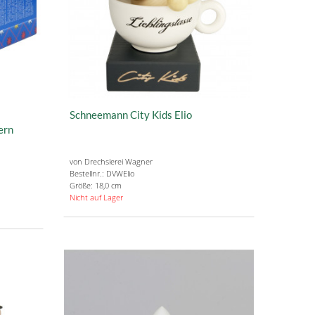
Schneemann City Kids Elio
ern
von Drechslerei Wagner
Bestellnr.: DVWElio
Größe: 18,0 cm
Nicht auf Lager