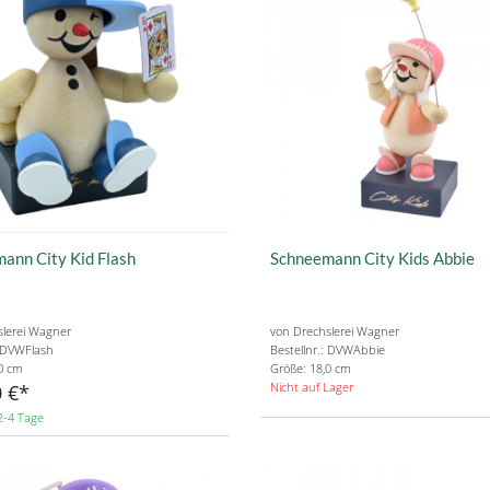
ann City Kid Flash
Schneemann City Kids Abbie
slerei Wagner
von Drechslerei Wagner
: DVWFlash
Bestellnr.: DVWAbbie
0 cm
Größe: 18,0 cm
Nicht auf Lager
 €
2-4 Tage