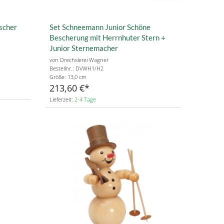
scher
Set Schneemann Junior Schöne
Bescherung mit Herrnhuter Stern +
Junior Sternemacher
von Drechslerei Wagner
Bestellnr.: DVWH1/H2
Größe: 13,0 cm
213,60 €
Lieferzeit:
2-4 Tage