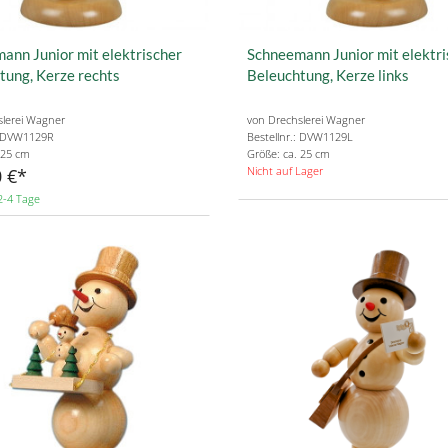
ann Junior mit elektrischer
Schneemann Junior mit elektri
tung, Kerze rechts
Beleuchtung, Kerze links
slerei Wagner
von Drechslerei Wagner
.: DVW1129R
Bestellnr.: DVW1129L
 25 cm
Größe: ca. 25 cm
Nicht auf Lager
 €
2-4 Tage