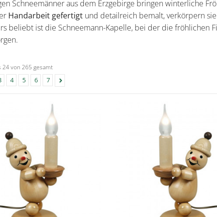
igen Schneemänner aus dem Erzgebirge
bringen winterliche Fröh
ler
Handarbeit gefertigt
und detailreich bemalt
, verkörpern si
s beliebt ist die
Schneemann-Kapelle
, bei der die fröhlichen
orgen.
is 24 von 265 gesamt
3
4
5
6
7