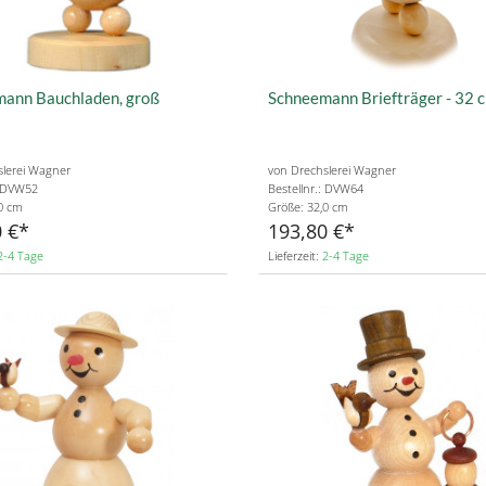
ann Bauchladen, groß
Schneemann Briefträger - 32 
slerei Wagner
von Drechslerei Wagner
: DVW52
Bestellnr.: DVW64
0 cm
Größe: 32,0 cm
 €
193,80 €
2-4 Tage
Lieferzeit:
2-4 Tage