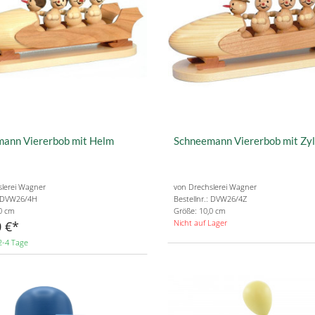
ann Viererbob mit Helm
Schneemann Viererbob mit Zyl
slerei Wagner
von Drechslerei Wagner
: DVW26/4H
Bestellnr.: DVW26/4Z
0 cm
Größe: 10,0 cm
Nicht auf Lager
 €
2-4 Tage