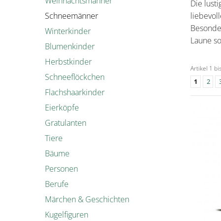
Weihnachtsmänner
Die
lust
Schneemänner
liebevol
Besonder
Winterkinder
Laune s
Blumenkinder
Herbstkinder
Artikel 1 b
Schneeflöckchen
1
2
Flachshaarkinder
Eierköpfe
Gratulanten
Tiere
Bäume
Personen
Berufe
Märchen & Geschichten
Kugelfiguren