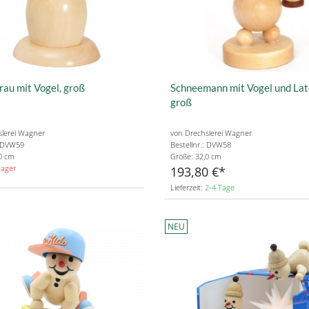
rau mit Vogel, groß
Schneemann mit Vogel und Lat
groß
slerei Wagner
von Drechslerei Wagner
: DVW59
Bestellnr.: DVW58
0 cm
Größe: 32,0 cm
Lager
193,80 €
Lieferzeit:
2-4 Tage
NEU