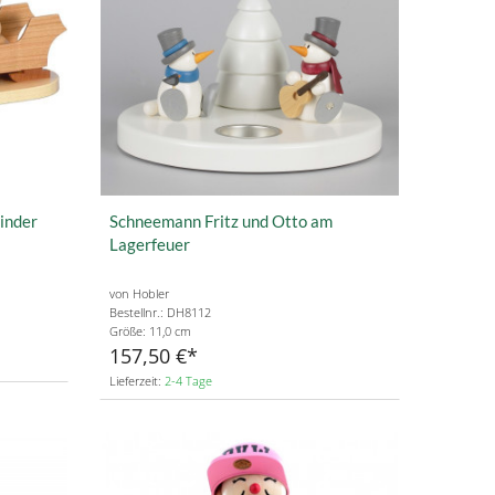
inder
Schneemann Fritz und Otto am
Lagerfeuer
von Hobler
Bestellnr.: DH8112
Größe: 11,0 cm
157,50 €
Lieferzeit:
2-4 Tage