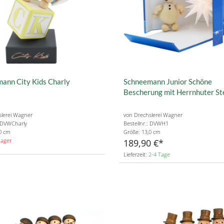
ann City Kids Charly
Schneemann Junior Schöne
Bescherung mit Herrnhuter St
slerei Wagner
von Drechslerei Wagner
: DVWCharly
Bestellnr.: DVWH1
0 cm
Größe: 13,0 cm
Lager
189,90 €
Lieferzeit:
2-4 Tage