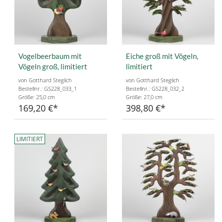
Vogelbeerbaum mit
Eiche groß mit Vögeln,
Vögeln groß, limitiert
limitiert
von Gotthard Steglich
von Gotthard Steglich
Bestellnr.: GS228_033_1
Bestellnr.: GS228_032_2
Größe: 25,0 cm
Größe: 27,0 cm
169,20 €
398,80 €
LIMITIERT