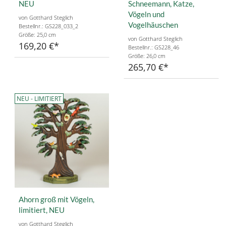
NEU
Schneemann, Katze,
Vögeln und
von Gotthard Steglich
Vogelhäuschen
Bestellnr.: GS228_033_2
Größe: 25,0 cm
von Gotthard Steglich
169,20 €
Bestellnr.: GS228_46
Größe: 26,0 cm
265,70 €
NEU - LIMITIERT
Ahorn groß mit Vögeln,
limitiert, NEU
von Gotthard Steglich