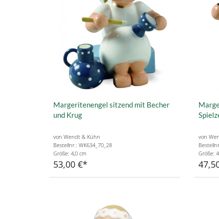
Margeritenengel sitzend mit Becher
Marger
und Krug
Spiel
von Wendt & Kühn
von Wen
Bestellnr.: WK634_70_28
Bestelln
Größe: 4,0 cm
Größe: 4
53,00 €
47,5