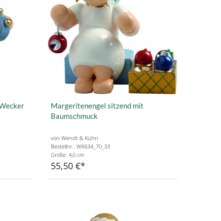
 Wecker
Margeritenengel sitzend mit
Baumschmuck
von Wendt & Kühn
Bestellnr.: WK634_70_33
Größe: 4,0 cm
55,50 €