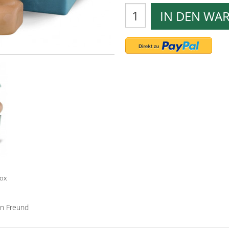
IN DEN WA
box
en Freund