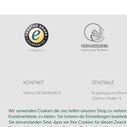
KONTAKT
ZENTRALE
Telefon 037360/669879
Erzgebirgskunst Drech
Zöblitzer Straße 12
info@erzgebirgskunst-drechsel.de
09526 Olbernhau
Wir verwenden Cookies die uns helfen unseren Shop zu verbess
Kundenerlebnis zu bieten. Sie können die Einstellungen bearbeite
Sie einverstanden Sind, dass wir Ihre Cookies für diesen Zwec
WIR ÜBER UNS
KUNDENINFORMATIONEN
AGB
WIDER