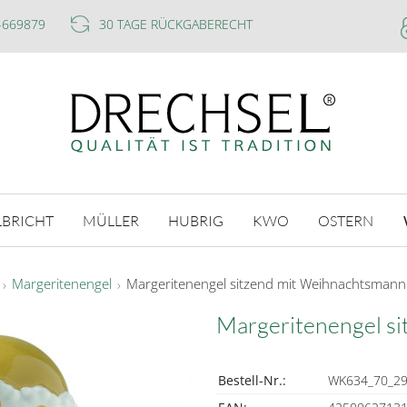
-669879
30 TAGE RÜCKGABERECHT
LBRICHT
MÜLLER
HUBRIG
KWO
OSTERN
Margeritenengel
Margeritenengel sitzend mit Weihnachtsmann
Margeritenengel s
Bestell-Nr.:
WK634_70_2