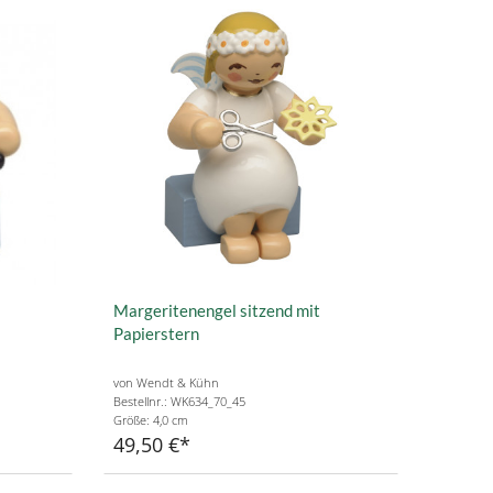
Margeritenengel sitzend mit
Papierstern
von Wendt & Kühn
Bestellnr.: WK634_70_45
Größe: 4,0 cm
49,50 €