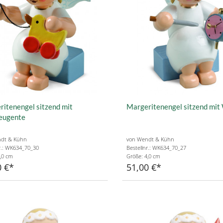
itenengel sitzend mit
Margeritenengel sitzend mit
zeugente
dt & Kühn
von Wendt & Kühn
r.: WK634_70_30
Bestellnr.: WK634_70_27
,0 cm
Größe: 4,0 cm
0 €
51,00 €