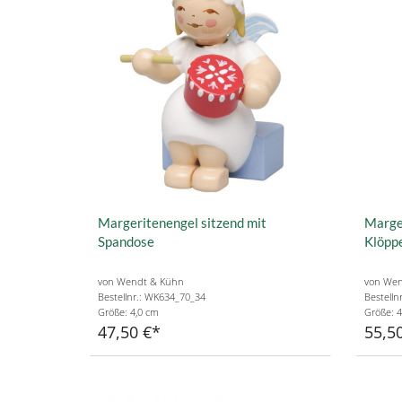
Margeritenengel sitzend mit
Marger
Spandose
Klöpp
von Wendt & Kühn
von Wen
Bestellnr.: WK634_70_34
Bestelln
Größe: 4,0 cm
Größe: 4
47,50 €
55,5