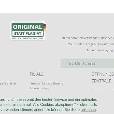
Ich bin damit einverstanden, dass Si
E-Mail senden: Erzgebirgskunst, Ho
Meine Einwilligung
FILIALE
ÖFFNUNGS
ZENTRALE
sel Zentrale
Geschenkehaus Brunner
Albertstraße 7
MO - FR: 9:00 - 
09526 Olbernhau
Terminvereinba
ern und Ihnen somit den besten Service und ein optimales
n oder einfach auf "Alle Cookies akzeptieren" klicken, falls
k verwenden können, anderfalls können Sie diese
ablehnen
.
RUF
VERTRAG WIDERRUFEN
KONTAKT
DATENSCHUTZ
COOKIE-EI