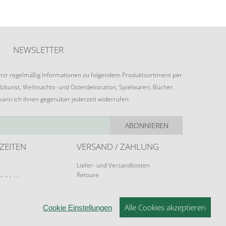
NEWSLETTER
e mir regelmäßig Informationen zu folgendem Produktsortiment per
lzkunst, Weihnachts- und Osterdekoration, Spielwaren, Bücher.
 kann ich Ihnen gegenüber jederzeit widerrufen.
ABONNIEREN
ZEITEN
VERSAND / ZAHLUNG
Liefer- und Versandkosten
Retoure
15:30 Uhr
Zahlungsarten
rungen möglich.
Alle Cookies akzeptieren
Cookie Einstellungen
© 2026 ERZGEBIRGSKUNST DRECHSEL - V1.1.0
NSTELLUNGEN