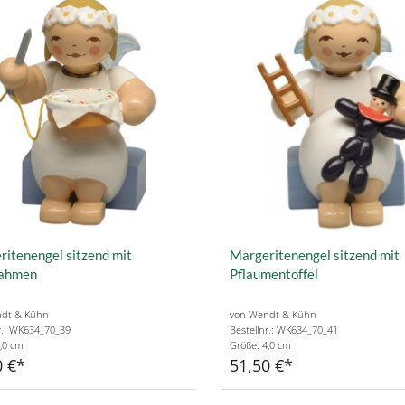
itenengel sitzend mit
Margeritenengel sitzend mit
rahmen
Pflaumentoffel
dt & Kühn
von Wendt & Kühn
r.: WK634_70_39
Bestellnr.: WK634_70_41
,0 cm
Größe: 4,0 cm
0 €
51,50 €