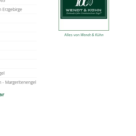
165
 Erzgebirge
Alles von
Wendt & Kühn
gel
 - Margeritenengel
ar