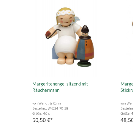
Margeritenengel sitzend mit
Marger
Räuchermann
Stick
von Wendt & Kühn
von Wen
Bestellnr.: WK634_70_38
Bestelln
Größe: 4,0 cm
Größe: 4
50,50 €
48,5