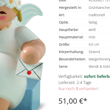
EAN:
4250062713
Hergestellt in:
Grünhainichen
Art:
traditionell
Optik:
farbig
Hauptfarbe:
weiß
Hauptmaterial:
Holz
Größe:
4,0 cm
Körperhaltung:
Sitzend
Besonderheiten:
Margeritenen
Serie:
Wendt & Kühn
Verfügbarkeit:
sofort lieferb
Lieferzeit: 2-4 Tage
Nur noch
3
vorhanden!
51,00 €