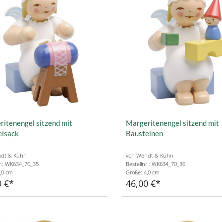
itenengel sitzend mit
Margeritenengel sitzend mit
elsack
Bausteinen
dt & Kühn
von Wendt & Kühn
r.: WK634_70_35
Bestellnr.: WK634_70_36
,0 cm
Größe: 4,0 cm
0 €
46,00 €