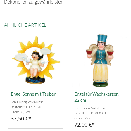
Dekorieren zu gewährleisten.
ÄHNLICHE ARTIKEL
Engel Sonne mit Tauben
Engel für Wachskerzen,
22 cm
von Hubrig Volkskunst
Bestellnr.: H121h0201
von Hubrig Volkskunst
Größe: 6,5 cm
Bestellnr.: H108h0001
37,50 €
Größe: 22 cm
72,00 €