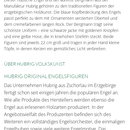
Manufaktur Hubrig gehören zu den traditionellen Figuren der
erzgebirgischen Holzkunst. Die blaue Kopfbedeckung des Engels
passt perfekt zu dem mit Ornamenten verzierten Oberteil und
dem cremefarbenen langen Rock. Der Bergmann trägt seine
schönste Uniform – eine schwarze Jacke mit goldenen Knöpfen
und eine gelbe Hose, die in kniehohen Stiefeln steckt. Beide
Figuren sind jeweils 22 cm groß und tragen in jeder Hand kleine
Töpfe, in denen Kerzen ein gemütliches Licht verbreiten.
ÜBER HUBRIG VOLKSKUNST
HUBRIG ORIGINAL ENGELSFIGUREN
Das Unternehmen Hubrig aus Zschorlau im Erzgebirge
fertigt schon seit einigen Jahren die populären Engel an.
Wie alle Produkte des Herstellers werden ebenso die
Engel aus erlesenen Holzarten produziert. In der
Angebotsvielfalt des Produzenten befinden sich des
Weiteren ein vollständiges Engelsorchester, die einmaligen
Engelbuben sowie viele weitere Engelmotive. Das