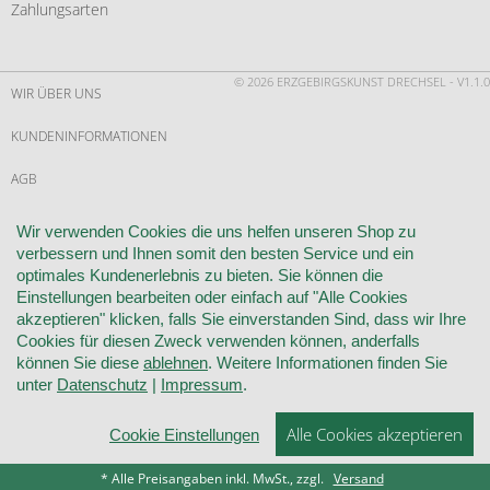
Zahlungsarten
© 2026 ERZGEBIRGSKUNST DRECHSEL - V1.1.0
WIR ÜBER UNS
KUNDENINFORMATIONEN
AGB
WIDERRUF
Wir verwenden Cookies die uns helfen unseren Shop zu
verbessern und Ihnen somit den besten Service und ein
VERTRAG WIDERRUFEN
optimales Kundenerlebnis zu bieten. Sie können die
Einstellungen bearbeiten oder einfach auf "Alle Cookies
KONTAKT
akzeptieren" klicken, falls Sie einverstanden Sind, dass wir Ihre
Cookies für diesen Zweck verwenden können, anderfalls
DATENSCHUTZ
können Sie diese
ablehnen
. Weitere Informationen finden Sie
unter
Datenschutz
|
Impressum
.
COOKIE-EINSTELLUNGEN
Alle Cookies akzeptieren
Cookie Einstellungen
IMPRESSUM
* Alle Preisangaben inkl. MwSt., zzgl.
Versand