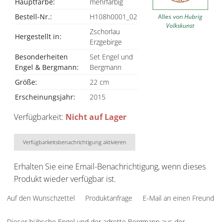
Hauptfarbe:
mehrfarbig
Bestell-Nr.:
H108h0001_02
Alles von
Hubrig
Volkskunst
Zschorlau
Hergestellt in:
Erzgebirge
Besonderheiten
Set Engel und
Engel & Bergmann:
Bergmann
Größe:
22 cm
Erscheinungsjahr:
2015
Verfügbarkeit:
Nicht auf Lager
Verfügbarkeitsbenachrichtigung aktivieren
Erhalten Sie eine Email-Benachrichtigung, wenn dieses
Produkt wieder verfügbar ist.
Auf den Wunschzettel
Produktanfrage
E-Mail an einen Freund
Dieser hübsche Engel und der adrette Bergmann aus der