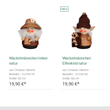
NEU
Wackelmännchen Imker
Wackelmännchen
natur
Elfenkind natur
von Christian Ulbricht
von Christian Ulbricht
Bestellnr.: CU150119
Bestellnr.: CU150120
Größe: 8,0 cm
Größe: 8,0 cm
19,90 €
19,90 €