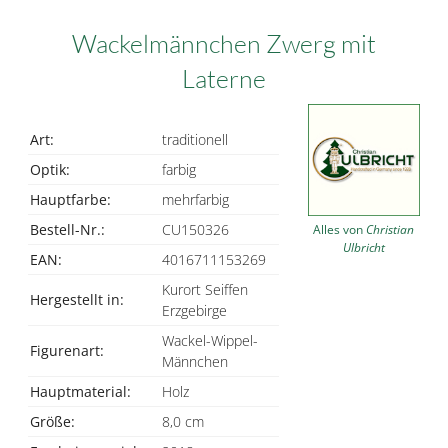
Wackelmännchen Zwerg mit
Laterne
Art:
traditionell
Optik:
farbig
Hauptfarbe:
mehrfarbig
Bestell-Nr.:
CU150326
Alles von
Christian
Ulbricht
EAN:
4016711153269
Kurort Seiffen
Hergestellt in:
Erzgebirge
Wackel-Wippel-
Figurenart:
Männchen
Hauptmaterial:
Holz
Größe:
8,0 cm