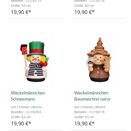
Bestellnr.: CU150115
Bestellnr.: CU150116
Größe: 9,5 cm
Größe: 8,0 cm
19,90 €
19,90 €
Wackelmännchen
Wackelmännchen
Schneemann
Baumwichtel natur
von Christian Ulbricht
von Christian Ulbricht
Bestellnr.: CU150333
Bestellnr.: CU150118
Größe: 8,5 cm
Größe: 9,5 cm
19,90 €
19,90 €