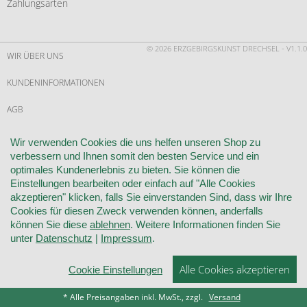
Zahlungsarten
© 2026 ERZGEBIRGSKUNST DRECHSEL - V1.1.0
WIR ÜBER UNS
KUNDENINFORMATIONEN
AGB
WIDERRUF
Wir verwenden Cookies die uns helfen unseren Shop zu
verbessern und Ihnen somit den besten Service und ein
VERTRAG WIDERRUFEN
optimales Kundenerlebnis zu bieten. Sie können die
Einstellungen bearbeiten oder einfach auf "Alle Cookies
KONTAKT
akzeptieren" klicken, falls Sie einverstanden Sind, dass wir Ihre
Cookies für diesen Zweck verwenden können, anderfalls
DATENSCHUTZ
können Sie diese
ablehnen
. Weitere Informationen finden Sie
unter
Datenschutz
|
Impressum
.
COOKIE-EINSTELLUNGEN
Alle Cookies akzeptieren
IMPRESSUM
Cookie Einstellungen
* Alle Preisangaben inkl. MwSt., zzgl.
Versand