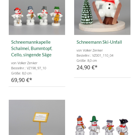
Schneemannkapelle
Schneemann Ski-Unfall
Schalmei, Bummtopf,
von Volker Zenker
Cello, singende Säge
Bestellnr.: VZ001_110_04
Größe: 8,0 cm
von Volker Zenker
24,90 €
Bestellnr.: VZ198_97_10
Größe: 8,0 cm
69,90 €