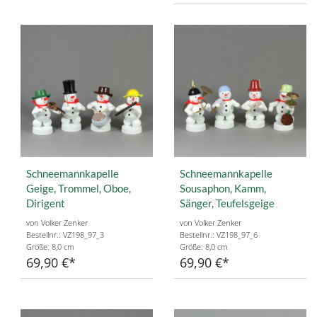
Schneemannkapelle
Schneemannkapelle
Geige, Trommel, Oboe,
Sousaphon, Kamm,
Dirigent
Sänger, Teufelsgeige
von Volker Zenker
von Volker Zenker
Bestellnr.: VZ198_97_3
Bestellnr.: VZ198_97_6
Größe: 8,0 cm
Größe: 8,0 cm
69,90 €
69,90 €