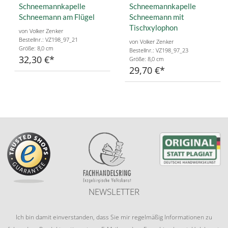
Schneemannkapelle
Schneemannkapelle
Schneemann am Flügel
Schneemann mit
Tischxylophon
von Volker Zenker
Bestellnr.: VZ198_97_21
von Volker Zenker
Größe: 8,0 cm
Bestellnr.: VZ198_97_23
32,30 €
Größe: 8,0 cm
29,70 €
NEWSLETTER
Ich bin damit einverstanden, dass Sie mir regelmäßig Informationen zu