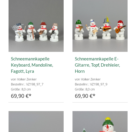
Schneemannkapelle
Schneemannkapelle E-
Keyboard, Mandoline,
Gitarre, Topf, Drehleier,
Fagott, Lyra
Horn
von Volker Zenker
von Volker Zenker
Bestellnr.: VZ198_97_7
Bestellnr.: VZ198_97_9
Größe: 8,0 cm
Größe: 8,0 cm
69,90 €
69,90 €