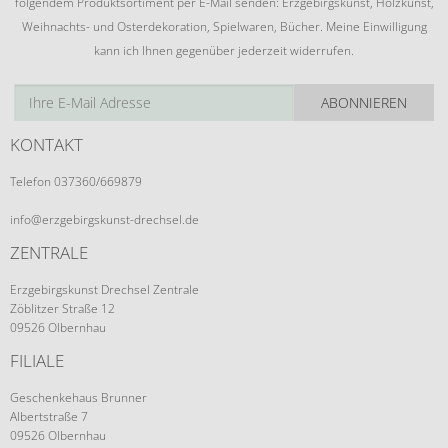
folgendem Produktsortiment per E-Mail senden: Erzgebirgskunst, Holzkunst,
Weihnachts- und Osterdekoration, Spielwaren, Bücher. Meine Einwilligung
kann ich Ihnen gegenüber jederzeit widerrufen.
ABONNIEREN
KONTAKT
Telefon 037360/669879
info@erzgebirgskunst-drechsel.de
ZENTRALE
Erzgebirgskunst Drechsel Zentrale
Zöblitzer Straße 12
09526 Olbernhau
FILIALE
Geschenkehaus Brunner
Albertstraße 7
09526 Olbernhau