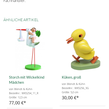
Fachhändler.
ÄHNLICHE ARTIKEL
Storch mit Wickelkind
Küken, groß
Mädchen
von Wendt & Kühn
Bestellnr.: WK5256_3G
von Wendt & Kühn
Größe: 5,0 cm
Bestellnr.: WK5254_11_R
30,00 €
Größe: 12,5 cm
77,00 €