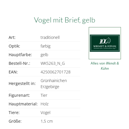
Vogel mit Brief, gelb
Art:
traditionell
Optik:
farbig
Hauptfarbe:
gelb
Bestell-Nr.:
WK5263_N_G
Alles von
Wendt &
Kühn
EAN:
4250062701728
Grünhainichen
Hergestellt in:
Erzgebirge
Figurenart:
Tier
Hauptmaterial:
Holz
Tiere:
Vogel
Größe:
1,5 cm