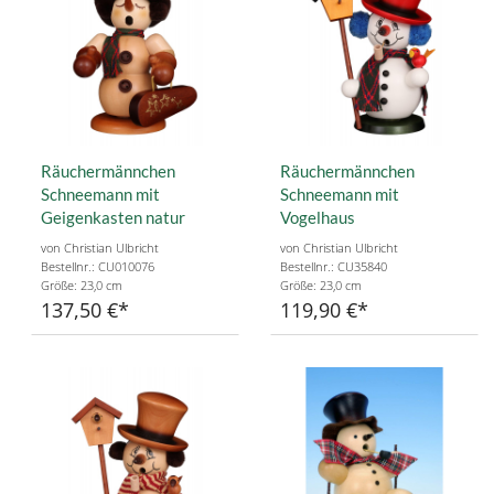
Räuchermännchen
Räuchermännchen
Schneemann mit
Schneemann mit
Geigenkasten natur
Vogelhaus
von Christian Ulbricht
von Christian Ulbricht
Bestellnr.: CU010076
Bestellnr.: CU35840
Größe: 23,0 cm
Größe: 23,0 cm
137,50 €
119,90 €