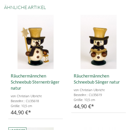
ÄHNLICHE ARTIKEL
Räuchermännchen
Räuchermännchen
Schneebub Sternenträger
Schneebub Sänger natur
natur
von Christian Ulbricht
Bestellnr.: CU35619
von Christian Ulbricht
Größe: 10,5 cm
Bestellnr.: CU35618
44,90 €
Größe: 10,5 cm
44,90 €