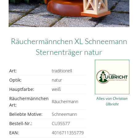
Räuchermännchen XL Schneemann
Sternenträger natur
Art:
traditionell
Optik:
natur
Hauptfarbe:
weiß
Räuchermännchen
Alles von
Christian
Räuchermann
Ulbricht
Art:
Beliebte Motive:
Schneemann
Bestell-Nr.:
CU35577
EAN:
4016711355779