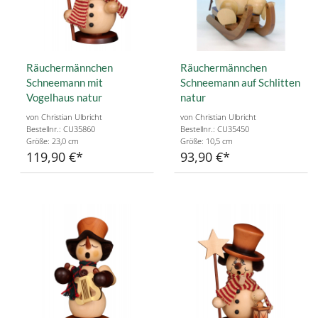
Räuchermännchen
Räuchermännchen
Schneemann mit
Schneemann auf Schlitten
Vogelhaus natur
natur
von Christian Ulbricht
von Christian Ulbricht
Bestellnr.: CU35860
Bestellnr.: CU35450
Größe: 23,0 cm
Größe: 10,5 cm
119,90 €
93,90 €