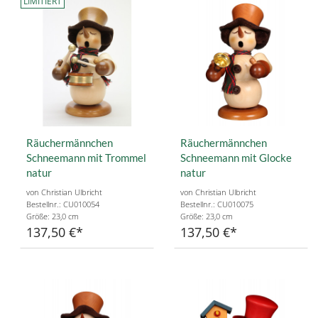
LIMITIERT
Räuchermännchen
Räuchermännchen
Schneemann mit Trommel
Schneemann mit Glocke
natur
natur
von Christian Ulbricht
von Christian Ulbricht
Bestellnr.: CU010054
Bestellnr.: CU010075
Größe: 23,0 cm
Größe: 23,0 cm
137,50 €
137,50 €