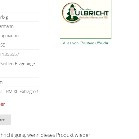
rbig
ermann
zeugmacher
Alles von
Christian Ulbricht
555
11355557
 Seiffen Erzgebirge
cm
ht - RM XL Extragroß
ger
eren
chrichtigung, wenn dieses Produkt wieder