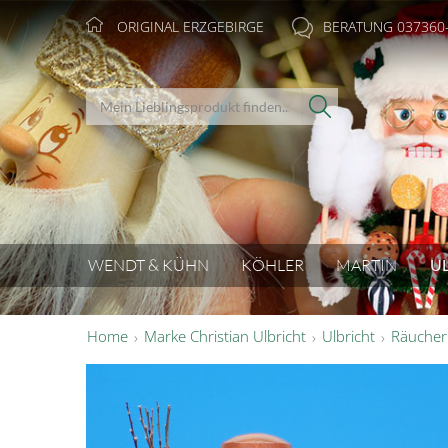
ORIGINAL ERZGEBIRGE
BERATUNG 037360
WENDT & KÜHN
KÖHLER
MARTIN
U
Home
Marke Christian Ulbricht
Ulbricht
Räuche