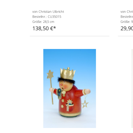
von Christian Ulbricht
von Chri
Bestellnr.: CU35015
Bestelln
Größe: 28,5 cm
Größe: 9
138,50 €
29,9