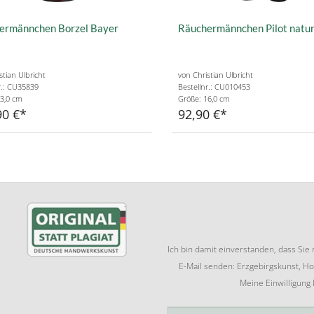
ermännchen Borzel Bayer
Räuchermännchen Pilot natu
stian Ulbricht
von Christian Ulbricht
r.: CU35839
Bestellnr.: CU010453
3,0 cm
Größe: 16,0 cm
90 €
92,90 €
Ich bin damit einverstanden, dass Si
E-Mail senden: Erzgebirgskunst, Ho
Meine Einwilligung