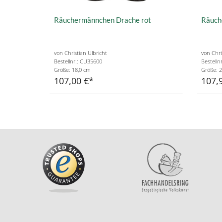
Räuchermännchen Drache rot
Räuch
von Christian Ulbricht
von Chri
Bestellnr.: CU35600
Bestelln
Größe: 18,0 cm
Größe: 2
107,00 €
107,