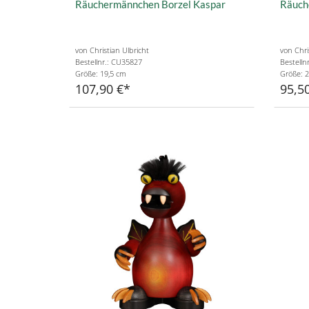
Räuchermännchen Borzel Kaspar
Räuch
von Christian Ulbricht
von Chri
Bestellnr.: CU35827
Bestelln
Größe: 19,5 cm
Größe: 2
107,90 €
95,5