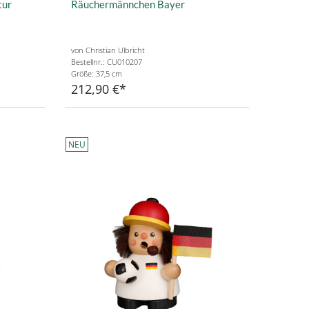
tur
Räuchermännchen Bayer
von Christian Ulbricht
Bestellnr.: CU010207
Größe: 37,5 cm
212,90 €
NEU