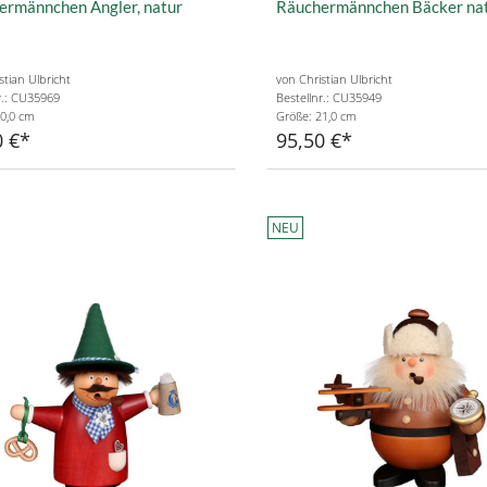
ermännchen Angler, natur
Räuchermännchen Bäcker na
stian Ulbricht
von Christian Ulbricht
r.: CU35969
Bestellnr.: CU35949
0,0 cm
Größe: 21,0 cm
0 €
95,50 €
NEU