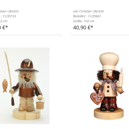
stian Ulbricht
von Christian Ulbricht
r.: CU35153
Bestellnr.: CU35661
,5 cm
Größe: 10,0 cm
0 €
40,90 €