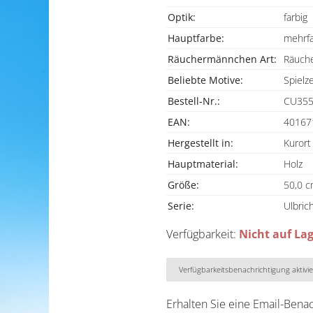
Optik:
farbig
Hauptfarbe:
mehrfa
Räuchermännchen Art:
Räuch
Beliebte Motive:
Spiel
Bestell-Nr.:
CU35
EAN:
40167
Hergestellt in:
Kurort
Hauptmaterial:
Holz
Größe:
50,0 
Serie:
Ulbric
Verfügbarkeit:
Nicht auf La
Verfügbarkeitsbenachrichtigung aktivi
Erhalten Sie eine Email-Bena