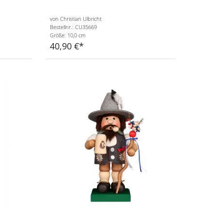
von Christian Ulbricht
Bestellnr.: CU35669
Größe: 10,0 cm
40,90 €