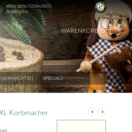
MEIN BENUTZERKONTO
ANMELDEN
WARENKORB (
0
)
WEIHNACHTEN
SPECIALS
‹
›
XL Korbmacher
onell