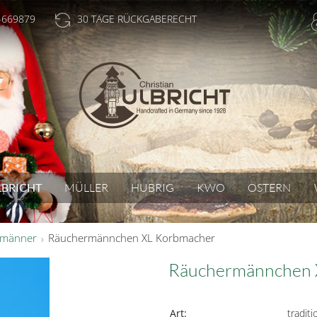
-669879
30 TAGE RÜCKGABERECHT
LBRICHT
MÜLLER
HUBRIG
KWO
OSTERN
rmänner
Räuchermännchen XL Korbmacher
Räuchermännchen 
Art:
traditi