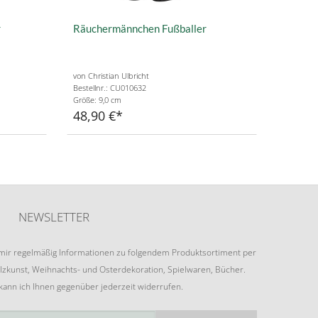
r
Räuchermännchen Fußballer
von Christian Ulbricht
Bestellnr.: CU010632
Größe: 9,0 cm
48,90 €
NEWSLETTER
e mir regelmäßig Informationen zu folgendem Produktsortiment per
lzkunst, Weihnachts- und Osterdekoration, Spielwaren, Bücher.
 kann ich Ihnen gegenüber jederzeit widerrufen.