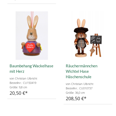
Baumbehang Wackelhase
Räuchermännchen
mit Herz
Wichtel Hase
Häschenschule
von Christian Ulbricht
Bestellnr.: CU150419
von Christian Ulbricht
Größe: 9,8 cm
Bestellnr.: CU010737
20,50 €
Größe: 36,0 cm
208,50 €