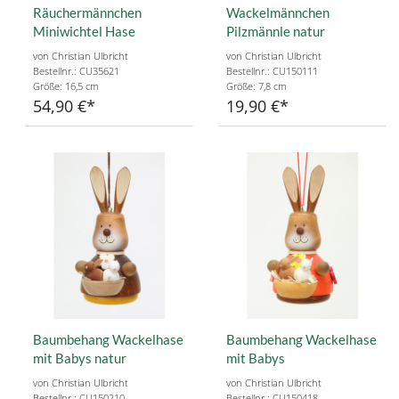
Räuchermännchen
Wackelmännchen
Miniwichtel Hase
Pilzmännle natur
von Christian Ulbricht
von Christian Ulbricht
Bestellnr.: CU35621
Bestellnr.: CU150111
Größe: 16,5 cm
Größe: 7,8 cm
54,90 €
19,90 €
Baumbehang Wackelhase
Baumbehang Wackelhase
mit Babys natur
mit Babys
von Christian Ulbricht
von Christian Ulbricht
Bestellnr.: CU150210
Bestellnr.: CU150418