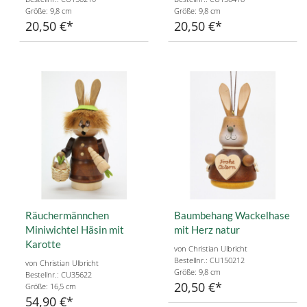
Größe: 9,8 cm
Größe: 9,8 cm
20,50 €
20,50 €
Räuchermännchen
Baumbehang Wackelhase
Miniwichtel Häsin mit
mit Herz natur
Karotte
von Christian Ulbricht
Bestellnr.: CU150212
von Christian Ulbricht
Größe: 9,8 cm
Bestellnr.: CU35622
20,50 €
Größe: 16,5 cm
54,90 €