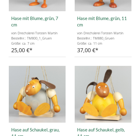
Hase mit Blume, grün, 7
Hase mit Blume, grün, 11
cm
cm
von Drechslerei Torsten Martin
von Drechslerei Torsten Martin
Bestellnr.: TM800_1_Gruen
Bestellnr.: TM880_Gruen
Größe: ca. 7 cm
Größe: ca. 11 cm
25,00 €
37,00 €
Hase auf Schaukel, grau,
Hase auf Schaukel, gelb,