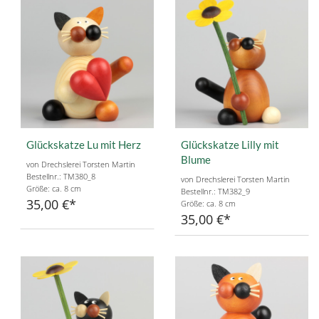
Glückskatze Lu mit Herz
Glückskatze Lilly mit
Blume
von Drechslerei Torsten Martin
Bestellnr.: TM380_8
von Drechslerei Torsten Martin
Größe: ca. 8 cm
Bestellnr.: TM382_9
35,00 €
Größe: ca. 8 cm
35,00 €