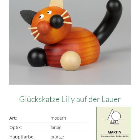
Glückskatze Lilly auf der Lauer
Art:
modern
Optik:
farbig
Hauptfarbe:
orange