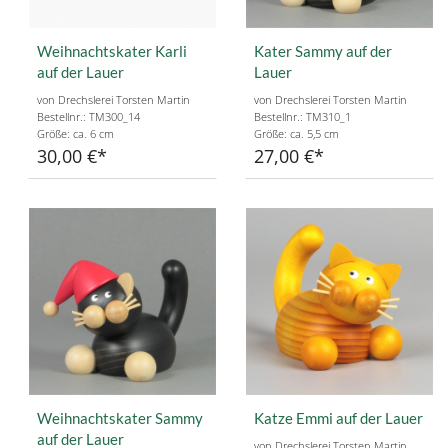
Weihnachtskater Karli
Kater Sammy auf der
auf der Lauer
Lauer
von Drechslerei Torsten Martin
von Drechslerei Torsten Martin
Bestellnr.: TM300_14
Bestellnr.: TM310_1
Größe: ca. 6 cm
Größe: ca. 5,5 cm
30,00 €
27,00 €
Weihnachtskater Sammy
Katze Emmi auf der Lauer
auf der Lauer
von Drechslerei Torsten Martin