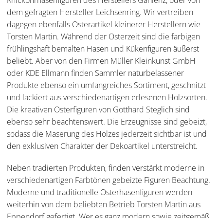
Knickohrhasenfiguren des Herstellers Gahlenz, oder von
dem gefragten Hersteller Leichsenring. Wir vertreiben
dagegen ebenfalls Osterartikel kleinerer Herstellern wie
Torsten Martin. Während der Osterzeit sind die farbigen
frühlingshaft bemalten Hasen und Kükenfiguren äußerst
beliebt. Aber von den Firmen Müller Kleinkunst GmbH
oder KDE Ellmann finden Sammler naturbelassener
Produkte ebenso ein umfangreiches Sortiment, geschnitzt
und lackiert aus verschiedenartigen erlesenen Holzsorten.
Die kreativen Osterfiguren von Gotthard Steglich sind
ebenso sehr beachtenswert. Die Erzeugnisse sind gebeizt,
sodass die Maserung des Holzes jederzeit sichtbar ist und
den exklusiven Charakter der Dekoartikel unterstreicht.
Neben tradierten Produkten, finden verstärkt moderne in
verschiedenartigen Farbtönen gebeizte Figuren Beachtung.
Moderne und traditionelle Osterhasenfiguren werden
weiterhin von dem beliebten Betrieb Torsten Martin aus
Eppendorf gefertigt. Wer es ganz modern sowie zeitgemäß