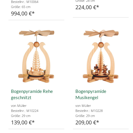
Größe: 28 cm
Bestellnr.: M10064
224,00 €
Größe: 65 cm
994,00 €
Bogenpyramide Rehe
Bogenpyramide
geschnitzt
Musikengel
von Müller
von Müller
Bestellnr.: M10224
Bestellnr.: M10228
Größe: 29 cm
Größe: 29 cm
139,00 €
209,00 €