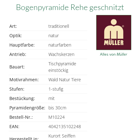
Bogenpyramide Rehe geschnitzt
Art:
traditionell
Optik:
natur
Hauptfarbe:
naturfarben
Antrieb:
Wachskerzen
Alles von
Müller
Tischpyramide
Bauart:
einstöckig
Motivrahmen:
Wald Natur Tiere
Stufen:
1-stufig
Bestückung:
mit
Pyramidengröße:
bis 30cm
Bestell-Nr.:
M10224
EAN:
4042135102248
Kurort Seiffen
Hergestellt in: