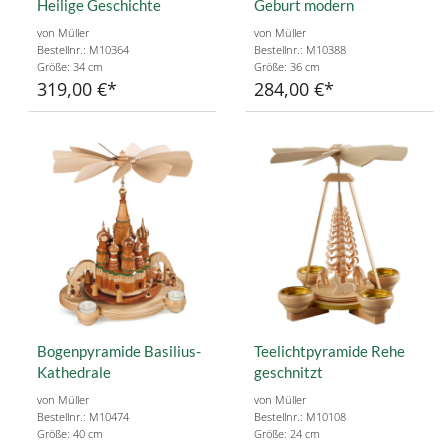
Heilige Geschichte
Geburt modern
von Müller
von Müller
Bestellnr.: M10364
Bestellnr.: M10388
Größe: 34 cm
Größe: 36 cm
319,00 €
284,00 €
Bogenpyramide Basilius-
Teelichtpyramide Rehe
Kathedrale
geschnitzt
von Müller
von Müller
Bestellnr.: M10474
Bestellnr.: M10108
Größe: 40 cm
Größe: 24 cm