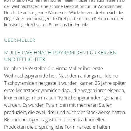
Kombination von einheimischen hellen Hölzern ist auch außerhalb
der Weihnachtszeit eine schöne Dekoration für Ihr Wohnzimmer.
Durch die aufsteigende Wärme der Wachskerzen drehen sich die
Flügelräder und bewegen die Drehplatte mit den Rehen um einen
kunstvoll gedrechselten Baum aus Lindenholz.
ÜBER MÜLLER
MÜLLER WEIHNACHTSPYRAMIDEN FÜR KERZEN
UND TEELICHTER
Im Jahre 1959 stellte die Firma Müller ihre erste
Weihnachtspyramide her. Nachdem anfangs nur kleine
Tischpyramiden hergestellt wurden, kamen 25 Jahre später
erste Mehrstockpyramiden dazu, die wegen ihrer eigenen,
kronenartigen Form auch "Krönchenpyramiden" genannt
wurden. Es wurden Pyramiden mit mehreren Stufen
produziert, die zwei, drei und auch vier Stockwerke hatten.
Bis zum heutigen Tag ist bei diesen traditionellen
Produkten die ursprüngliche Form nahezu erhalten