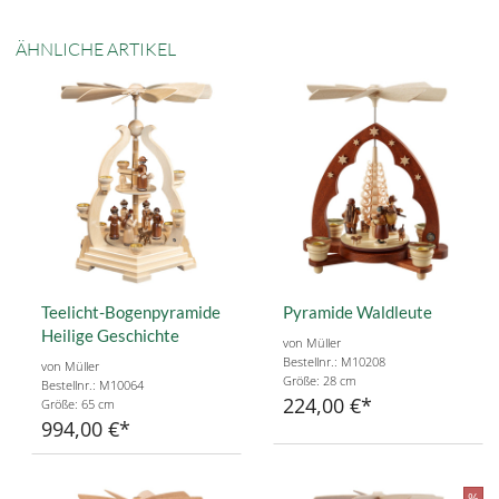
ÄHNLICHE ARTIKEL
Teelicht-Bogenpyramide
Pyramide Waldleute
Heilige Geschichte
von Müller
Bestellnr.: M10208
von Müller
Größe: 28 cm
Bestellnr.: M10064
224,00 €
Größe: 65 cm
994,00 €
%