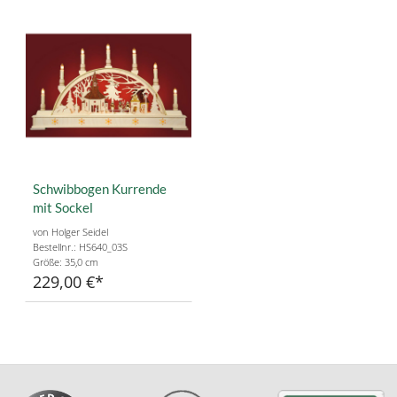
Schwibbogen Kurrende
mit Sockel
von Holger Seidel
Bestellnr.: HS640_03S
Größe: 35,0 cm
229,00 €