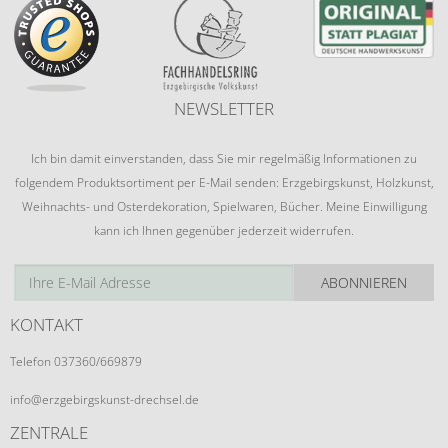
NEWSLETTER
Ich bin damit einverstanden, dass Sie mir regelmäßig Informationen zu
folgendem Produktsortiment per E-Mail senden: Erzgebirgskunst, Holzkunst,
Weihnachts- und Osterdekoration, Spielwaren, Bücher. Meine Einwilligung
kann ich Ihnen gegenüber jederzeit widerrufen.
ABONNIEREN
KONTAKT
Telefon 037360/669879
info@erzgebirgskunst-drechsel.de
ZENTRALE