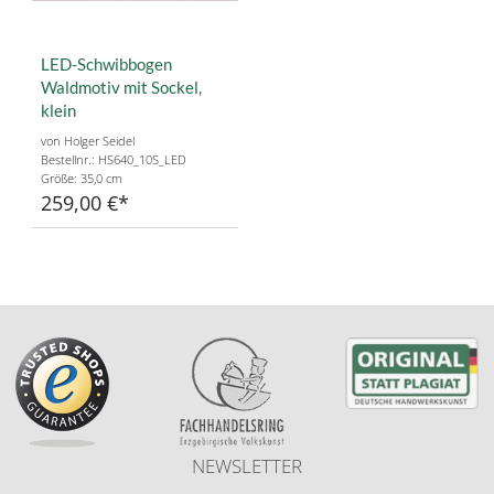
LED-Schwibbogen
Waldmotiv mit Sockel,
klein
von Holger Seidel
Bestellnr.: HS640_10S_LED
Größe: 35,0 cm
259,00 €
NEWSLETTER