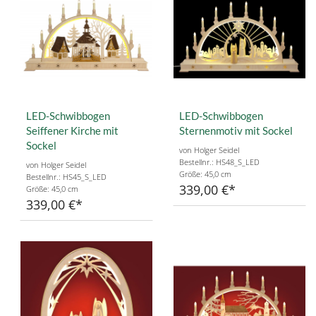
LED-Schwibbogen
LED-Schwibbogen
Seiffener Kirche mit
Sternenmotiv mit Sockel
Sockel
von Holger Seidel
Bestellnr.: HS48_S_LED
von Holger Seidel
Größe: 45,0 cm
Bestellnr.: HS45_S_LED
339,00 €
Größe: 45,0 cm
339,00 €