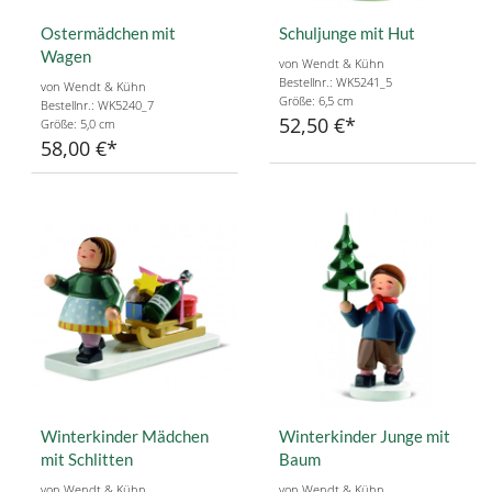
Ostermädchen mit
Schuljunge mit Hut
Wagen
von Wendt & Kühn
Bestellnr.: WK5241_5
von Wendt & Kühn
Größe: 6,5 cm
Bestellnr.: WK5240_7
52,50 €
Größe: 5,0 cm
58,00 €
Winterkinder Mädchen
Winterkinder Junge mit
mit Schlitten
Baum
von Wendt & Kühn
von Wendt & Kühn