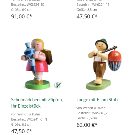
Bestellnr.: WK6224_10
Bestellnr.: WK6224_11
Größe: 6,0 cm
Größe: 8,5 cm
91,00 €
47,50 €
Schulmädchen mit Zöpfen,
Junge mit Ei am Stab
Ihr Einzelstück
von Wendt & Kühn
Bestellnr.: WK5240_2
von Wendt & Kühn
Größe: 6,5 cm
Bestellnr.: WK5241_6_IN
62,00 €
Größe: 6,5 cm
47,50 €