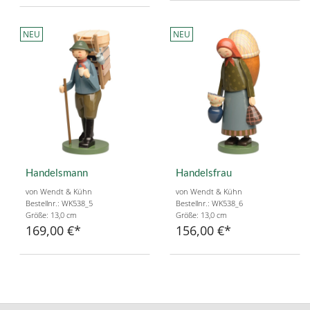
NEU
NEU
Handelsmann
Handelsfrau
von Wendt & Kühn
von Wendt & Kühn
Bestellnr.: WK538_5
Bestellnr.: WK538_6
Größe: 13,0 cm
Größe: 13,0 cm
169,00 €
156,00 €