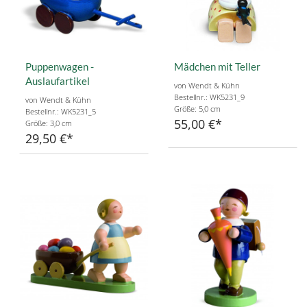
Puppenwagen -
Mädchen mit Teller
Auslaufartikel
von Wendt & Kühn
Bestellnr.: WK5231_9
von Wendt & Kühn
Größe: 5,0 cm
Bestellnr.: WK5231_5
55,00 €
Größe: 3,0 cm
29,50 €