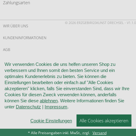
Zahlungsarten
© 2026 ERZGEBIRGSKUNST DRECHSEL - V1.1.0
WIR ÜBER UNS
KUNDENINFORMATIONEN
AGB
WIDERRUF
Wir verwenden Cookies die uns helfen unseren Shop zu
verbessern und Ihnen somit den besten Service und ein
VERTRAG WIDERRUFEN
optimales Kundenerlebnis zu bieten. Sie können die
Einstellungen bearbeiten oder einfach auf "Alle Cookies
KONTAKT
akzeptieren" klicken, falls Sie einverstanden Sind, dass wir Ihre
Cookies für diesen Zweck verwenden können, anderfalls
DATENSCHUTZ
können Sie diese
ablehnen
. Weitere Informationen finden Sie
unter
Datenschutz
|
Impressum
.
COOKIE-EINSTELLUNGEN
Alle Cookies akzeptieren
Cookie Einstellungen
IMPRESSUM
* Alle Preisangaben inkl. MwSt., zzgl.
Versand