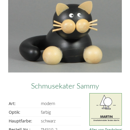
Schmusekater Sammy
Art:
modern
Optik:
farbig
Hauptfarbe:
schwarz
Bestell-Nr.:
TM310_2
Alles von
Drechslerei