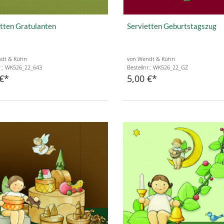
tten Gratulanten
Servietten Geburtstagszug
dt & Kühn
von Wendt & Kühn
r.: WK526_22_643
Bestellnr.: WK526_22_GZ
€
5,00 €