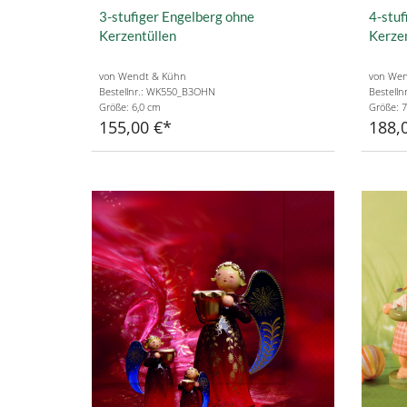
3-stufiger Engelberg ohne
4-stuf
Kerzentüllen
Kerzen
von Wendt & Kühn
von Wen
Bestellnr.: WK550_B3OHN
Bestell
Größe: 6,0 cm
Größe: 7
155,00 €
188,