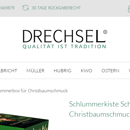
-669879
30 TAGE RÜCKGABERECHT
LBRICHT
MÜLLER
HUBRIG
KWO
OSTERN
lummerbox für Christbaumschmuck
Schlummerkiste Sc
Christbaumschmuc