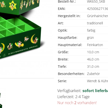
Bestell-Nr.:
WK650_SKB
EAN:
4250062713
Hergestellt in:
Grünhainichen
Art:
traditionell
Optik:
farbig
Hauptfarbe:
grün
Hauptmaterial:
Feinkarton
Größe:
10,0 cm
Breite:
46,0 cm
Tiefe:
31,0 cm
Besonderheiten:
Zubehör
Serie:
Wendt & Kühn
Verfügbarkeit:
sofort lieferb
Lieferzeit: 2-4 Tage
Nur noch
2
vorhanden!