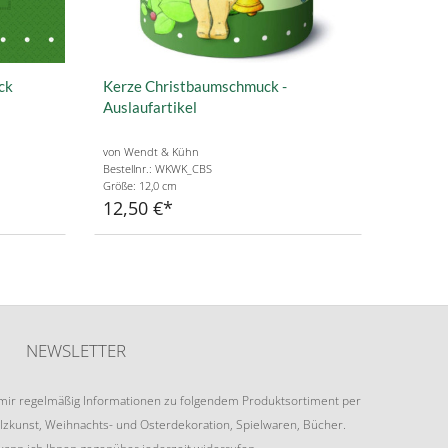
ck
Kerze Christbaumschmuck -
Auslaufartikel
von Wendt & Kühn
Bestellnr.: WKWK_CBS
Größe: 12,0 cm
12,50 €
NEWSLETTER
e mir regelmäßig Informationen zu folgendem Produktsortiment per
lzkunst, Weihnachts- und Osterdekoration, Spielwaren, Bücher.