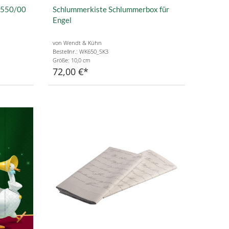
K550/00
Schlummerkiste Schlummerbox für
Engel
von Wendt & Kühn
Bestellnr.: WK650_SK3
Größe: 10,0 cm
72,00 €