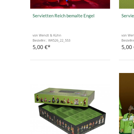
Servietten Reich bemalte Engel
Servie
von Wendt & Kühn
von Wen
Bestellnr.: WK526_22_553
Bestelln
5,00 €
5,00 