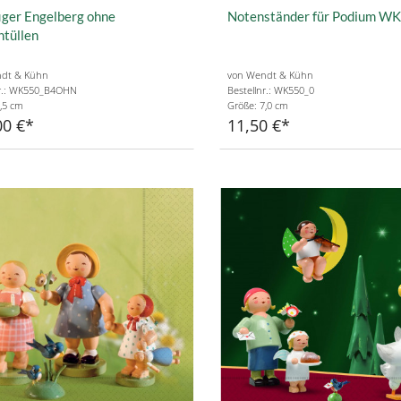
iger Engelberg ohne
Notenständer für Podium W
tüllen
dt & Kühn
von Wendt & Kühn
nr.: WK550_B4OHN
Bestellnr.: WK550_0
,5 cm
Größe: 7,0 cm
00 €
11,50 €