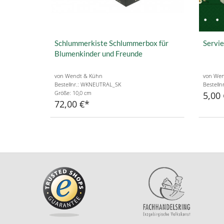
Schlummerkiste Schlummerbox für
Servie
Blumenkinder und Freunde
von Wendt & Kühn
von Wen
Bestellnr.: WKNEUTRAL_SK
Bestelln
Größe: 10,0 cm
5,00 
72,00 €