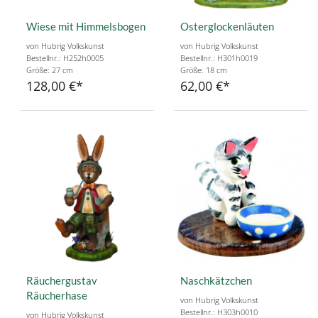
Wiese mit Himmelsbogen
Osterglockenläuten
von Hubrig Volkskunst
von Hubrig Volkskunst
Bestellnr.: H252h0005
Bestellnr.: H301h0019
Größe: 27 cm
Größe: 18 cm
128,00 €
62,00 €
Räuchergustav
Naschkätzchen
Räucherhase
von Hubrig Volkskunst
Bestellnr.: H303h0010
von Hubrig Volkskunst