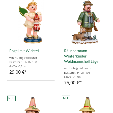
Engel mit Wichtel
Räuchermann
Winterkinder
von Hubrig Volkskunst
Weidmannsheil Jäger
Bestellnr.: H121h0108
Größe: 6,5 cm
von Hubrig Volkskunst
29,00 €
Bestellnr.: H105h4011
Größe: 20 cm
75,00 €
NEU
NEU